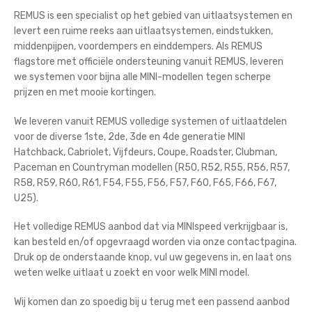
REMUS is een specialist op het gebied van uitlaatsystemen en
levert een ruime reeks aan uitlaatsystemen, eindstukken,
middenpijpen, voordempers en einddempers. Als REMUS
flagstore met officiële ondersteuning vanuit REMUS, leveren
we systemen voor bijna alle MINI-modellen tegen scherpe
prijzen en met mooie kortingen.
We leveren vanuit REMUS volledige systemen of uitlaatdelen
voor de diverse 1ste, 2de, 3de en 4de generatie MINI
Hatchback, Cabriolet, Vijfdeurs, Coupe, Roadster, Clubman,
Paceman en Countryman modellen (R50, R52, R55, R56, R57,
R58, R59, R60, R61, F54, F55, F56, F57, F60, F65, F66, F67,
U25).
Het volledige REMUS aanbod dat via MINIspeed verkrijgbaar is,
kan besteld en/of opgevraagd worden via onze contactpagina.
Druk op de onderstaande knop, vul uw gegevens in, en laat ons
weten welke uitlaat u zoekt en voor welk MINI model.
Wij komen dan zo spoedig bij u terug met een passend aanbod