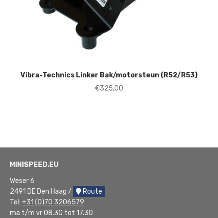
Vibra-Technics Linker Bak/motorsteun (R52/R53)
€
325,00
MINISPEED.EU
Weser 6
2491 DE Den Haag /
Route
Tel:
+31 (0)70 3206579
ma t/m vr 08.30 tot 17.30