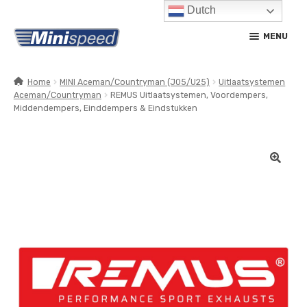
Dutch
Ga
Ga
MENU
door
naar
naar
de
navigatie
inhoud
Home
MINI Aceman/Countryman (J05/U25)
Uitlaatsystemen
Aceman/Countryman
REMUS Uitlaatsystemen, Voordempers,
SUBM
PRODUCTEN
Middendempers, Einddempers & Eindstukken
UITV
SUBM
SERVICE / ONDERHOUD
UITV
CONTACT
MIJN ACCOUNT