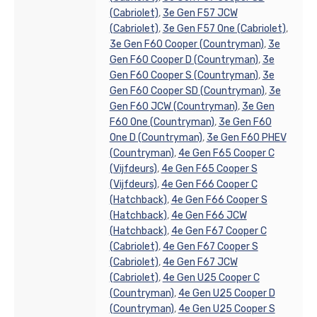
(Cabriolet)
,
3e Gen F57 JCW
(Cabriolet)
,
3e Gen F57 One (Cabriolet)
,
3e Gen F60 Cooper (Countryman)
,
3e
Gen F60 Cooper D (Countryman)
,
3e
Gen F60 Cooper S (Countryman)
,
3e
Gen F60 Cooper SD (Countryman)
,
3e
Gen F60 JCW (Countryman)
,
3e Gen
F60 One (Countryman)
,
3e Gen F60
One D (Countryman)
,
3e Gen F60 PHEV
(Countryman)
,
4e Gen F65 Cooper C
(Vijfdeurs)
,
4e Gen F65 Cooper S
(Vijfdeurs)
,
4e Gen F66 Cooper C
(Hatchback)
,
4e Gen F66 Cooper S
(Hatchback)
,
4e Gen F66 JCW
(Hatchback)
,
4e Gen F67 Cooper C
(Cabriolet)
,
4e Gen F67 Cooper S
(Cabriolet)
,
4e Gen F67 JCW
(Cabriolet)
,
4e Gen U25 Cooper C
(Countryman)
,
4e Gen U25 Cooper D
(Countryman)
,
4e Gen U25 Cooper S