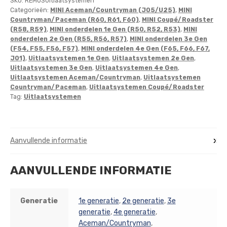
SKU:
REMUSUitlaatsystemen
Categorieën:
MINI Aceman/Countryman (J05/U25)
,
MINI
Countryman/Paceman (R60, R61, F60)
,
MINI Coupé/Roadster
(R58, R59)
,
MINI onderdelen 1e Gen (R50, R52, R53)
,
MINI
onderdelen 2e Gen (R55, R56, R57)
,
MINI onderdelen 3e Gen
(F54, F55, F56, F57)
,
MINI onderdelen 4e Gen (F65, F66, F67,
J01)
,
Uitlaatsystemen 1e Gen
,
Uitlaatsystemen 2e Gen
,
Uitlaatsystemen 3e Gen
,
Uitlaatsystemen 4e Gen
,
Uitlaatsystemen Aceman/Countryman
,
Uitlaatsystemen
Countryman/Paceman
,
Uitlaatsystemen Coupé/Roadster
Tag:
Uitlaatsystemen
Aanvullende informatie
AANVULLENDE INFORMATIE
Generatie
1e generatie
,
2e generatie
,
3e
generatie
,
4e generatie
,
Aceman/Countryman
,