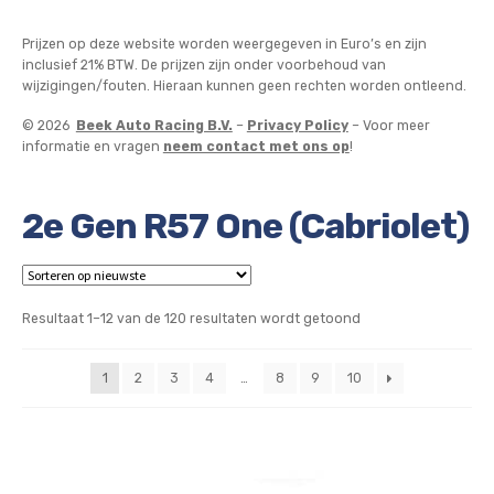
Prijzen op deze website worden weergegeven in Euro’s en zijn
inclusief 21% BTW. De prijzen zijn onder voorbehoud van
wijzigingen/fouten. Hieraan kunnen geen rechten worden ontleend.
© 2026
Beek Auto Racing B.V.
–
Privacy Policy
– Voor meer
informatie en vragen
neem contact met ons op
!
2e Gen R57 One (Cabriolet)
Gesorteerd
Resultaat 1–12 van de 120 resultaten wordt getoond
op
nieuwste
1
2
3
4
…
8
9
10