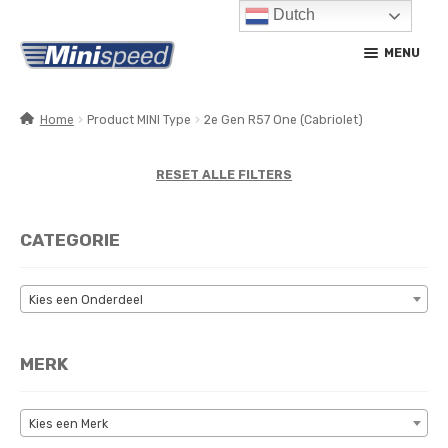
Dutch
Ga
Ga
MENU
door
naar
naar
de
navigatie
inhoud
Home
Product MINI Type
2e Gen R57 One (Cabriolet)
SUBM
PRODUCTEN
UITV
RESET ALLE FILTERS
SUBM
SERVICE / ONDERHOUD
UITV
CATEGORIE
CONTACT
MIJN ACCOUNT
Kies een Onderdeel
MERK
Kies een Merk