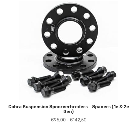
Cobra Suspension Spoorverbreders – Spacers (1e & 2e
Gen)
Prijsklasse:
€
95,00
-
€
142,50
€95,00
tot