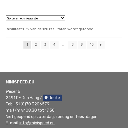
Gesorteerd
Resultaat 1–12 van de 120 resultaten wordt getoond
op
nieuwste
1
2
3
4
…
8
9
10
MINISPEED.EU
Weser 6
2491 DE Den Haag /
Route
Tel:
+31 (0)70 3206579
ma t/m vr 08.30 tot 17.30
Niet geopend op zaterdag, zondag en feestdagen
E-mail:
info@minispeed.eu