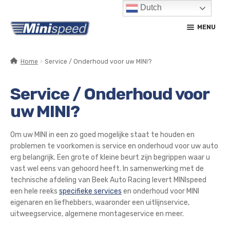
Dutch
Ga
Ga
MENU
door
naar
naar
de
navigatie
inhoud
Home
Service / Onderhoud voor uw MINI?
SUBM
PRODUCTEN
UITV
Service / Onderhoud voor
SUBM
SERVICE / ONDERHOUD
uw MINI?
UITV
CONTACT
Om uw MINI in een zo goed mogelijke staat te houden en
problemen te voorkomen is service en onderhoud voor uw auto
MIJN ACCOUNT
erg belangrijk. Een grote of kleine beurt zijn begrippen waar u
vast wel eens van gehoord heeft. In samenwerking met de
technische afdeling van Beek Auto Racing levert MINIspeed
een hele reeks
specifieke services
en onderhoud voor MINI
eigenaren en liefhebbers, waaronder een uitlijnservice,
uitweegservice, algemene montageservice en meer.