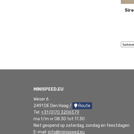
Sir
MINISPEED.EU
Weser 6
2491 DE Den Haag /
Route
Tel:
+31 (0)70 3206579
ma t/m vr 08.30 tot 17.30
Niet geopend op zaterdag, zondag en feestdagen
E-mail:
info@minispeed.eu