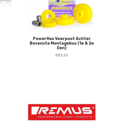
Powerflex Veerpoot Achter
Bovenste Montagebus (1e & 2e
Gen)
€
83,50