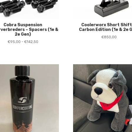
Cobra Suspension
Coolerworx Short Shif
verbreders – Spacers (1e &
Carbon Edition (1e & 2e 
2e Gen)
€
850,00
Prijsklasse:
€
95,00
-
€
142,50
€95,00
tot
€142,50