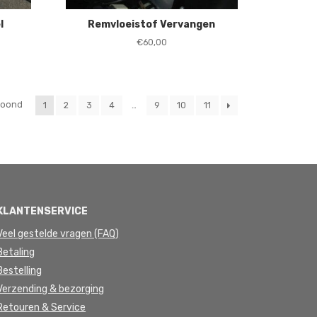
l
Remvloeistof Vervangen
€
60,00
Gesorteerd
etoond
1
2
3
4
…
9
10
11
op
nieuwste
KLANTENSERVICE
Veel gestelde vragen (FAQ)
Betaling
Bestelling
Verzending & bezorging
Retouren & Service