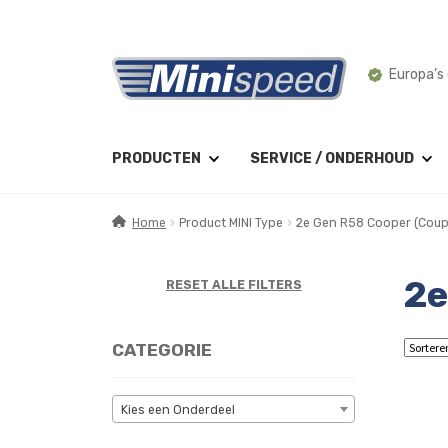
Ga
Ga
Montage 
door
naar
naar
de
navigatie
inhoud
PRODUCTEN
SERVICE / ONDERHOUD
Home
Product MINI Type
2e Gen R58 Cooper (Coup
2e
RESET ALLE FILTERS
CATEGORIE
Kies een Onderdeel