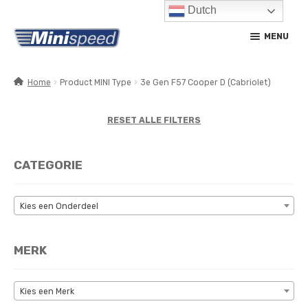
Dutch
Ga
Ga
MENU
door
naar
naar
de
navigatie
inhoud
Home
Product MINI Type
3e Gen F57 Cooper D (Cabriolet)
SUBM
PRODUCTEN
UITV
RESET ALLE FILTERS
SUBM
SERVICE / ONDERHOUD
UITV
CATEGORIE
CONTACT
MIJN ACCOUNT
Kies een Onderdeel
MERK
Kies een Merk