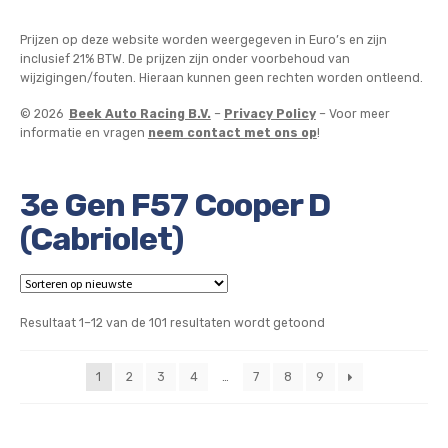
Prijzen op deze website worden weergegeven in Euro’s en zijn
inclusief 21% BTW. De prijzen zijn onder voorbehoud van
wijzigingen/fouten. Hieraan kunnen geen rechten worden ontleend.
© 2026
Beek Auto Racing B.V.
–
Privacy Policy
– Voor meer
informatie en vragen
neem contact met ons op
!
3e Gen F57 Cooper D
(Cabriolet)
Gesorteerd
Resultaat 1–12 van de 101 resultaten wordt getoond
op
nieuwste
1
2
3
4
…
7
8
9