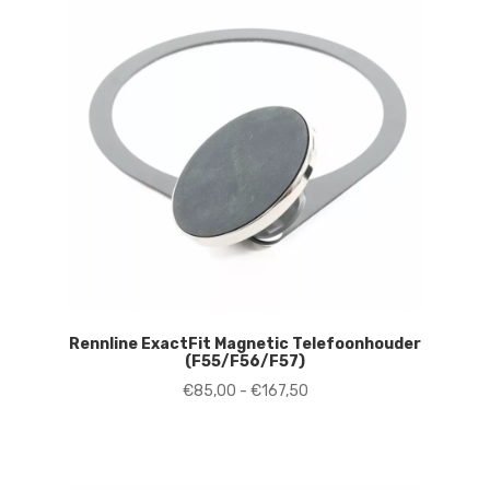
Rennline ExactFit Magnetic Telefoonhouder
(F55/F56/F57)
Prijsklasse:
€
85,00
-
€
167,50
€85,00
tot
€167,50