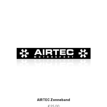
AIRTEC Zonneband
€
25,00