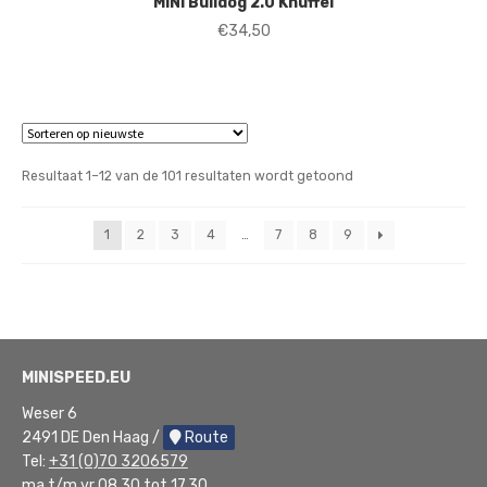
MINI Bulldog 2.0 Knuffel
€
34,50
Gesorteerd
Resultaat 1–12 van de 101 resultaten wordt getoond
op
nieuwste
1
2
3
4
…
7
8
9
MINISPEED.EU
Weser 6
2491 DE Den Haag /
Route
Tel:
+31 (0)70 3206579
ma t/m vr 08.30 tot 17.30