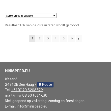
Gesorteerd
Resultaat 1–12 van de 71 resultaten wordt getoond
op
nieuwste
1
2
3
4
5
6
MINISPEED.EU
Weser 6
2491 DE Den Haag /
Route
Tel:
+31 (0)70 3206579
ma t/m vr 08.30 tot 17.30
Niet geopend op zaterdag, zondag en feestdagen
E-mail:
info@minispeed.eu