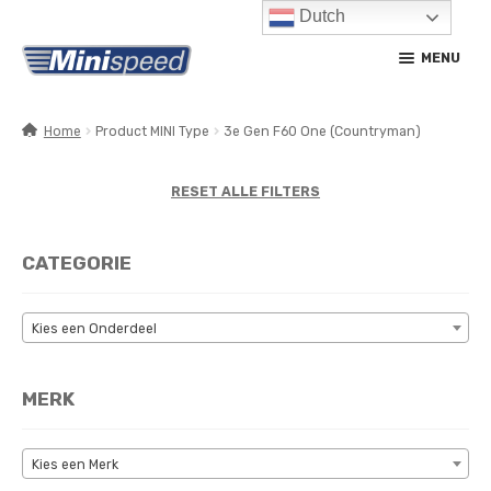
Dutch
Ga
Ga
MENU
door
naar
naar
de
navigatie
inhoud
Home
Product MINI Type
3e Gen F60 One (Countryman)
SUBM
PRODUCTEN
UITV
RESET ALLE FILTERS
SUBM
SERVICE / ONDERHOUD
UITV
CATEGORIE
CONTACT
MIJN ACCOUNT
Kies een Onderdeel
MERK
Kies een Merk