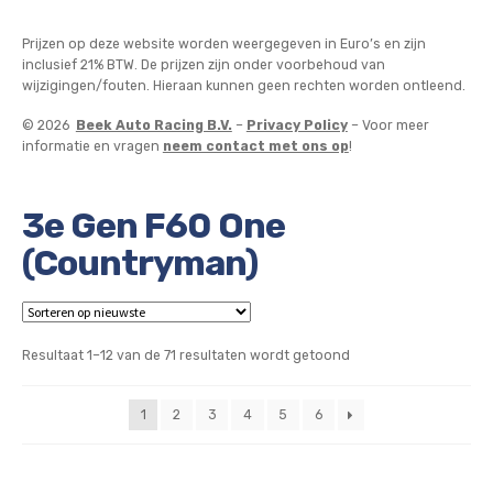
Prijzen op deze website worden weergegeven in Euro’s en zijn
inclusief 21% BTW. De prijzen zijn onder voorbehoud van
wijzigingen/fouten. Hieraan kunnen geen rechten worden ontleend.
© 2026
Beek Auto Racing B.V.
–
Privacy Policy
– Voor meer
informatie en vragen
neem contact met ons op
!
3e Gen F60 One
(Countryman)
Gesorteerd
Resultaat 1–12 van de 71 resultaten wordt getoond
op
nieuwste
1
2
3
4
5
6