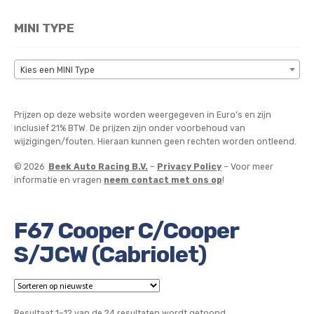
MINI TYPE
Kies een MINI Type
Prijzen op deze website worden weergegeven in Euro’s en zijn
inclusief 21% BTW. De prijzen zijn onder voorbehoud van
wijzigingen/fouten. Hieraan kunnen geen rechten worden ontleend.
© 2026
Beek Auto Racing B.V.
–
Privacy Policy
– Voor meer
informatie en vragen
neem contact met ons op
!
F67 Cooper C/Cooper
S/JCW (Cabriolet)
Gesorteerd
Resultaat 1–12 van de 24 resultaten wordt getoond