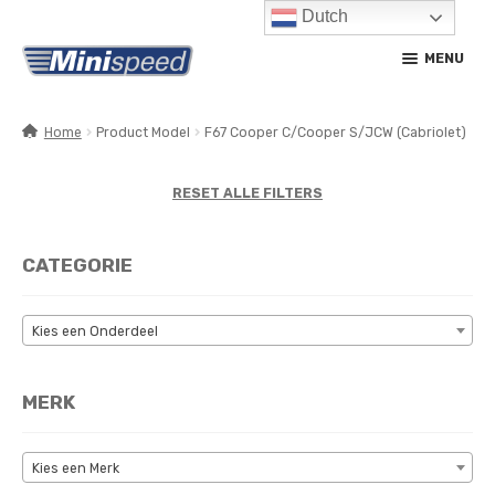
Dutch
Ga
Ga
MENU
door
naar
naar
de
navigatie
inhoud
Home
Product Model
F67 Cooper C/Cooper S/JCW (Cabriolet)
SUBM
PRODUCTEN
UITV
RESET ALLE FILTERS
SUBM
SERVICE / ONDERHOUD
UITV
CATEGORIE
CONTACT
MIJN ACCOUNT
Kies een Onderdeel
MERK
Kies een Merk