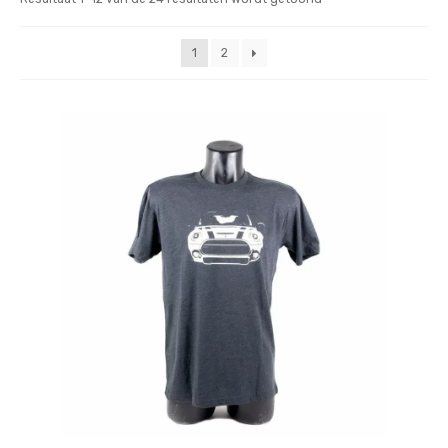
op
nieuwste
1
2