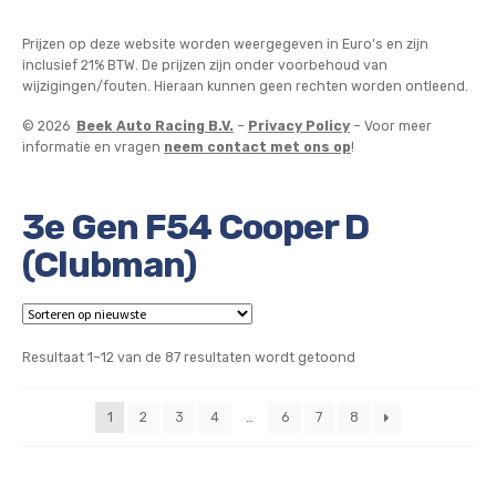
Prijzen op deze website worden weergegeven in Euro’s en zijn
inclusief 21% BTW. De prijzen zijn onder voorbehoud van
wijzigingen/fouten. Hieraan kunnen geen rechten worden ontleend.
© 2026
Beek Auto Racing B.V.
–
Privacy Policy
– Voor meer
informatie en vragen
neem contact met ons op
!
3e Gen F54 Cooper D
(Clubman)
Gesorteerd
Resultaat 1–12 van de 87 resultaten wordt getoond
op
nieuwste
1
2
3
4
…
6
7
8