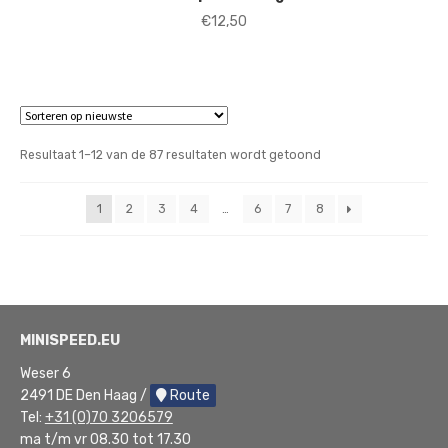
€
12,50
Gesorteerd
Resultaat 1–12 van de 87 resultaten wordt getoond
op
nieuwste
1
2
3
4
…
6
7
8
MINISPEED.EU
Weser 6
2491 DE Den Haag /
Route
Tel:
+31 (0)70 3206579
ma t/m vr 08.30 tot 17.30