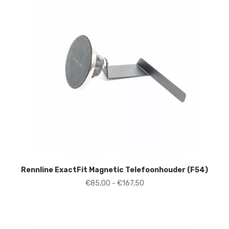
Rennline ExactFit Magnetic Telefoonhouder (F54)
Prijsklasse:
€
85,00
-
€
167,50
€85,00
tot
€167,50