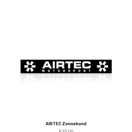
AIRTEC Zonneband
€
25,00