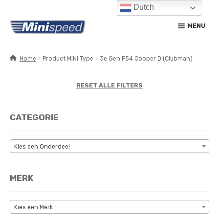
Dutch
Ga
Ga
MENU
door
naar
naar
de
navigatie
inhoud
Home
Product MINI Type
3e Gen F54 Cooper D (Clubman)
SUBM
PRODUCTEN
UITV
RESET ALLE FILTERS
SUBM
SERVICE / ONDERHOUD
UITV
CATEGORIE
CONTACT
MIJN ACCOUNT
Kies een Onderdeel
MERK
Kies een Merk