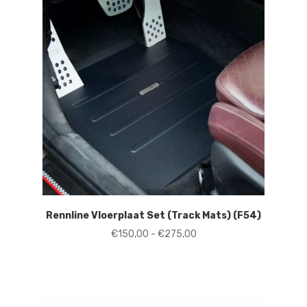
Rennline Vloerplaat Set (Track Mats) (F54)
Prijsklasse:
€
150,00
-
€
275,00
€150,00
tot
€275,00