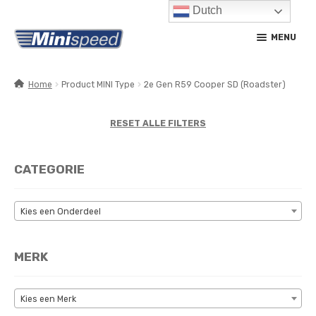
Dutch
Ga
Ga
MENU
door
naar
naar
de
navigatie
inhoud
Home
Product MINI Type
2e Gen R59 Cooper SD (Roadster)
SUBM
PRODUCTEN
UITV
RESET ALLE FILTERS
SUBM
SERVICE / ONDERHOUD
UITV
CATEGORIE
CONTACT
MIJN ACCOUNT
Kies een Onderdeel
MERK
Kies een Merk