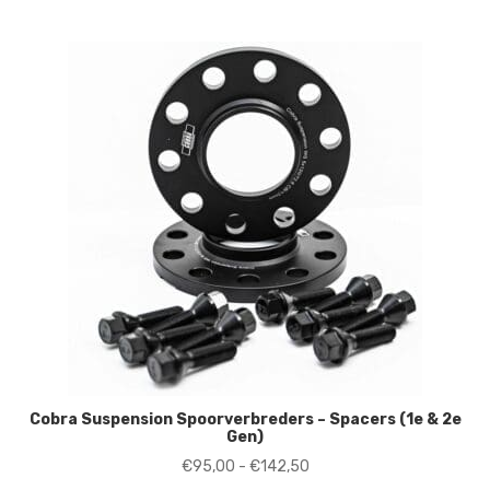
Cobra Suspension Spoorverbreders – Spacers (1e & 2e
Gen)
Prijsklasse:
€
95,00
-
€
142,50
€95,00