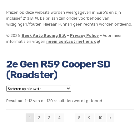
Prijzen op deze website worden weergegeven in Euro’s en zijn
inclusief 21% BTW. De prijzen zijn onder voorbehoud van
wijzigingen/fouten. Hieraan kunnen geen rechten worden ontleend.
© 2026
Beek Auto Racing B.V.
–
Privacy Policy
– Voor meer
informatie en vragen
neem contact met ons op
!
2e Gen R59 Cooper SD
(Roadster)
Gesorteerd
Resultaat 1–12 van de 120 resultaten wordt getoond
op
nieuwste
1
2
3
4
…
8
9
10