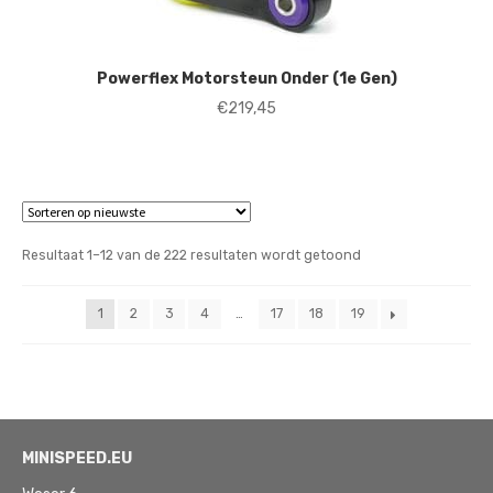
Powerflex Motorsteun Onder (1e Gen)
€
219,45
Gesorteerd
Resultaat 1–12 van de 222 resultaten wordt getoond
op
nieuwste
1
2
3
4
…
17
18
19
MINISPEED.EU