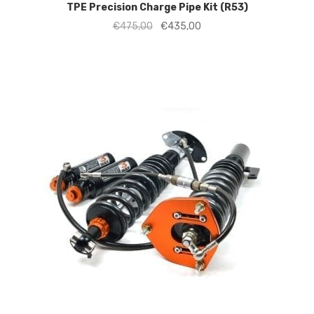
TPE Precision Charge Pipe Kit (R53)
Oorspronkelijke
Huidige
€
475,00
€
435,00
prijs
prijs
was:
is:
€475,00.
€435,00.