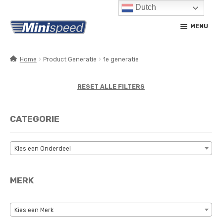
Dutch
Ga
Ga
MENU
door
naar
naar
de
navigatie
inhoud
Home
Product Generatie
1e generatie
SUBM
PRODUCTEN
UITV
RESET ALLE FILTERS
SUBM
SERVICE / ONDERHOUD
UITV
CATEGORIE
CONTACT
MIJN ACCOUNT
Kies een Onderdeel
MERK
Kies een Merk