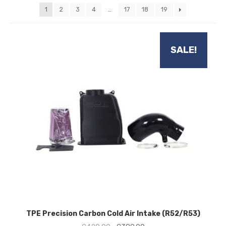
nieuwste
1
2
3
4
…
17
18
19
SALE!
TPE Precision Carbon Cold Air Intake (R52/R53)