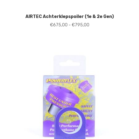
AIRTEC Achterklepspoiler (1e & 2e Gen)
Prijsklasse:
€
675,00
-
€
795,00
€675,00
tot
€795,00