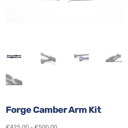
Forge Camber Arm Kit
Prijsklasse:
€
425,00
-
€
500,00