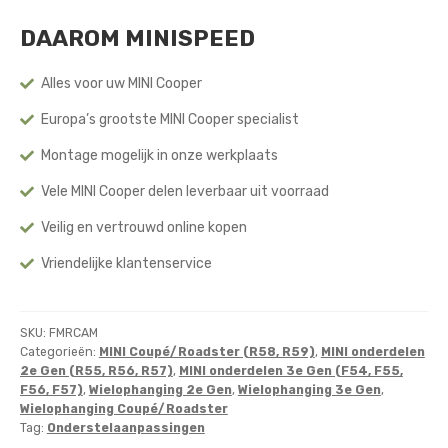
Kit
DAAROM MINISPEED
aantal
Alles voor uw MINI Cooper
Europa’s grootste MINI Cooper specialist
Montage mogelijk in onze werkplaats
Vele MINI Cooper delen leverbaar uit voorraad
Veilig en vertrouwd online kopen
Vriendelijke klantenservice
SKU:
FMRCAM
Categorieën:
MINI Coupé/Roadster (R58, R59)
,
MINI onderdelen
2e Gen (R55, R56, R57)
,
MINI onderdelen 3e Gen (F54, F55,
F56, F57)
,
Wielophanging 2e Gen
,
Wielophanging 3e Gen
,
Wielophanging Coupé/Roadster
Tag:
Onderstelaanpassingen