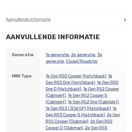
Aanvullende informatie
AANVULLENDE INFORMATIE
Generatie
1e generatie
,
2e generatie
,
3e
generatie
,
Coupé/Roadster
MINI Type
1e Gen R50 Cooper (Hatchback)
,
1e
Gen R50 One (Hatchback)
,
1e Gen R50
One D (Hatchback)
,
1e Gen R52 Cooper
(Cabriolet)
,
1e Gen R52 Cooper S
(Cabriolet)
,
1e Gen R52 One (Cabriolet)
,
1e Gen R53 (JCW GP) (Hatchback)
,
1e
Gen R53 Cooper S (Hatchback)
,
2e Gen
R55 Cooper (Clubman)
,
2e Gen R55
Cooper D (Clubman)
,
2e Gen R55