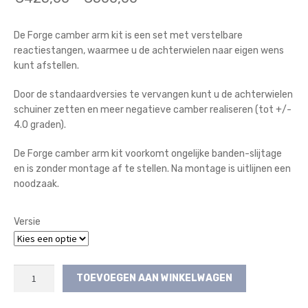
€425,00
De Forge camber arm kit is een set met verstelbare
tot
reactiestangen, waarmee u de achterwielen naar eigen wens
€500,00
kunt afstellen.
Door de standaardversies te vervangen kunt u de achterwielen
schuiner zetten en meer negatieve camber realiseren (tot +/-
4.0 graden).
De Forge camber arm kit voorkomt ongelijke banden-slijtage
en is zonder montage af te stellen. Na montage is uitlijnen een
noodzaak.
Versie
Forge
TOEVOEGEN AAN WINKELWAGEN
Camber
Arm