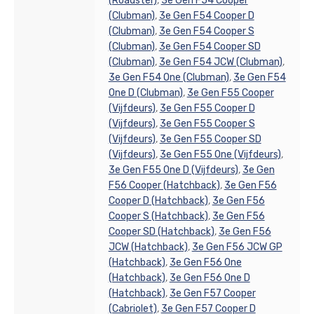
(Roadster)
,
3e Gen F54 Cooper
(Clubman)
,
3e Gen F54 Cooper D
(Clubman)
,
3e Gen F54 Cooper S
(Clubman)
,
3e Gen F54 Cooper SD
(Clubman)
,
3e Gen F54 JCW (Clubman)
,
3e Gen F54 One (Clubman)
,
3e Gen F54
One D (Clubman)
,
3e Gen F55 Cooper
(Vijfdeurs)
,
3e Gen F55 Cooper D
(Vijfdeurs)
,
3e Gen F55 Cooper S
(Vijfdeurs)
,
3e Gen F55 Cooper SD
(Vijfdeurs)
,
3e Gen F55 One (Vijfdeurs)
,
3e Gen F55 One D (Vijfdeurs)
,
3e Gen
F56 Cooper (Hatchback)
,
3e Gen F56
Cooper D (Hatchback)
,
3e Gen F56
Cooper S (Hatchback)
,
3e Gen F56
Cooper SD (Hatchback)
,
3e Gen F56
JCW (Hatchback)
,
3e Gen F56 JCW GP
(Hatchback)
,
3e Gen F56 One
(Hatchback)
,
3e Gen F56 One D
(Hatchback)
,
3e Gen F57 Cooper
(Cabriolet)
,
3e Gen F57 Cooper D