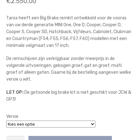
€
2.550,00
Tarox heeft een Big Brake remkit ontwikkeld voor de vooras
van uw derde generatie MINI One, One D, Cooper, Cooper D,
Cooper S, Cooper SD, Hatchback, Vijfdeurs, Cabriolet, Clubman
en Countryman (F54, F55, F56, F57, F60) modellen met een
minimale velgmaat van 17 inch.
De remschijven zijn verkrijgbaar zonder meerprijs in de
volgende uitvoeringen; gebogen groef, gat en groef, multi
groef of alleen gaten. Gaarne bij de bestelling aangeven welke
versie u wilt.
LET OP:
De getoonde big brake kit is niet geschikt voor JCW &
GP3!
Versie
Tarox