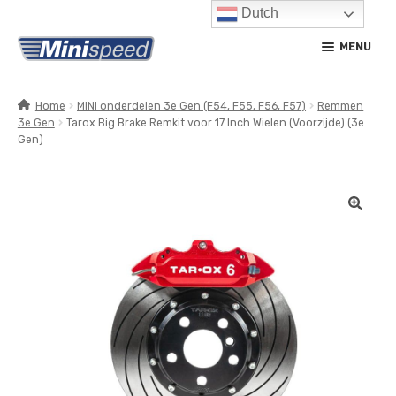
Dutch
Ga
Ga
MENU
door
naar
naar
de
navigatie
inhoud
Home
MINI onderdelen 3e Gen (F54, F55, F56, F57)
Remmen
3e Gen
Tarox Big Brake Remkit voor 17 Inch Wielen (Voorzijde) (3e
SUBM
PRODUCTEN
Gen)
UITV
SUBM
SERVICE / ONDERHOUD
UITV
CONTACT
MIJN ACCOUNT