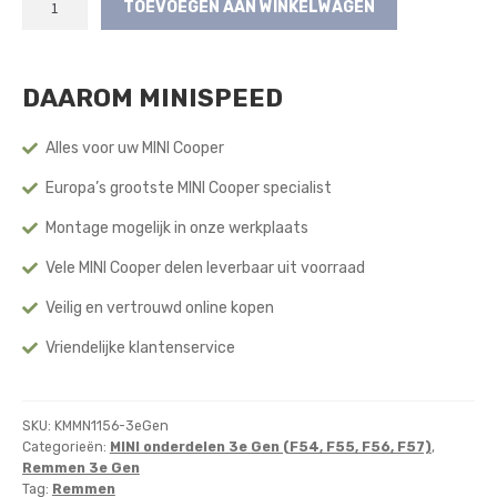
TOEVOEGEN AAN WINKELWAGEN
Big
Brake
Remkit
DAAROM MINISPEED
voor
17
Inch
Alles voor uw MINI Cooper
Wielen
Europa’s grootste MINI Cooper specialist
(Voorzijde)
(3e
Montage mogelijk in onze werkplaats
Gen)
aantal
Vele MINI Cooper delen leverbaar uit voorraad
Veilig en vertrouwd online kopen
Vriendelijke klantenservice
SKU:
KMMN1156-3eGen
Categorieën:
MINI onderdelen 3e Gen (F54, F55, F56, F57)
,
Remmen 3e Gen
Tag:
Remmen