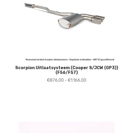
Scorpion Uitlaatsysteem (Cooper S/JCW (GP3))
(F56/F57)
Prijsklasse:
€
876,00
-
€
1.166,00
€876,00
tot
€1.166,00