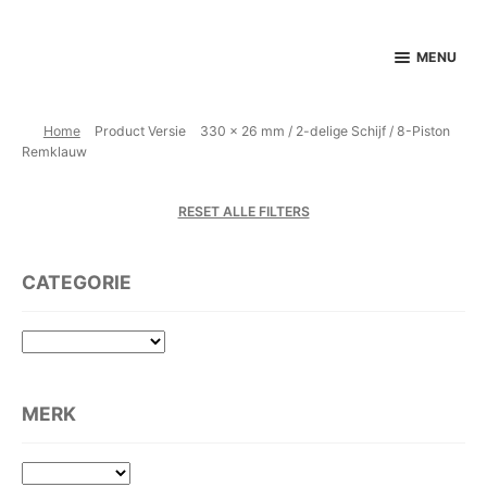
Ga
Ga
MENU
door
naar
naar
de
navigatie
inhoud
Home
Product Versie
330 x 26 mm / 2-delige Schijf / 8-Piston
Remklauw
PRODUCTEN
RESET ALLE FILTERS
SERVICE / ONDERHOUD
CONTACT
CATEGORIE
MIJN ACCOUNT
MERK