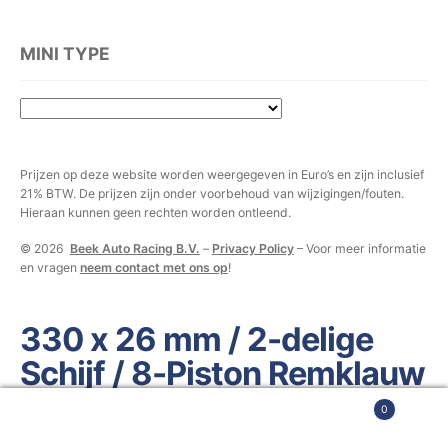
MINI TYPE
Prijzen op deze website worden weergegeven in Euro’s en zijn
inclusief 21% BTW. De prijzen zijn onder voorbehoud van
wijzigingen/fouten. Hieraan kunnen geen rechten worden ontleend.
© 2026
Beek Auto Racing B.V.
–
Privacy Policy
– Voor meer
informatie en vragen
neem contact met ons op
!
330 x 26 mm / 2-delige
Schijf / 8-Piston
Remklauw
0
Zoeken
ZOEKEN
naar: