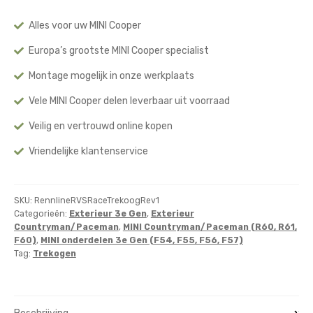
Rev
1
Alles voor uw MINI Cooper
aantal
Europa’s grootste MINI Cooper specialist
Montage mogelijk in onze werkplaats
Vele MINI Cooper delen leverbaar uit voorraad
Veilig en vertrouwd online kopen
Vriendelijke klantenservice
SKU:
RennlineRVSRaceTrekoogRev1
Categorieën:
Exterieur 3e Gen
,
Exterieur
Countryman/Paceman
,
MINI Countryman/Paceman (R60, R61,
F60)
,
MINI onderdelen 3e Gen (F54, F55, F56, F57)
Tag:
Trekogen