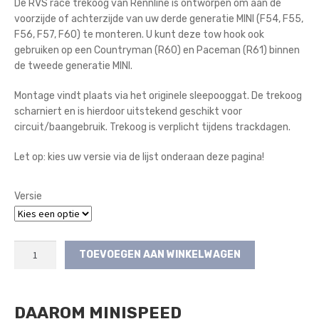
De RVS race trekoog van Rennline is ontworpen om aan de
voorzijde of achterzijde van uw derde generatie MINI (F54, F55,
F56, F57, F60) te monteren. U kunt deze tow hook ook
gebruiken op een Countryman (R60) en Paceman (R61) binnen
de tweede generatie MINI.
Montage vindt plaats via het originele sleepooggat. De trekoog
scharniert en is hierdoor uitstekend geschikt voor
circuit/baangebruik. Trekoog is verplicht tijdens trackdagen.
Let op: kies uw versie via de lijst onderaan deze pagina!
Versie
Rennline
TOEVOEGEN AAN WINKELWAGEN
RVS
Race
Trekoog
DAAROM MINISPEED
-