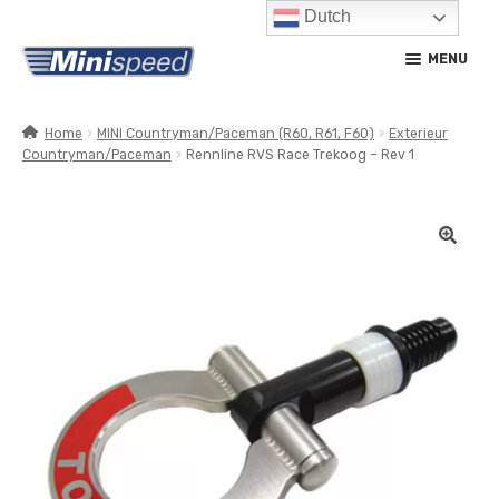
Dutch
Ga
Ga
MENU
door
naar
naar
de
navigatie
inhoud
Home
MINI Countryman/Paceman (R60, R61, F60)
Exterieur
Countryman/Paceman
Rennline RVS Race Trekoog – Rev 1
SUBM
PRODUCTEN
UITV
SUBM
SERVICE / ONDERHOUD
UITV
CONTACT
MIJN ACCOUNT