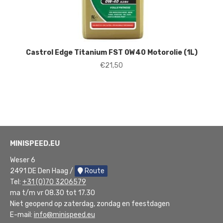
Castrol Edge Titanium FST 0W40 Motorolie (1L)
€
21,50
MINISPEED.EU
Weser 6
2491 DE Den Haag /
Route
Tel:
+31 (0)70 3206579
ma t/m vr 08.30 tot 17.30
Niet geopend op zaterdag, zondag en feestdagen
E-mail:
info@minispeed.eu