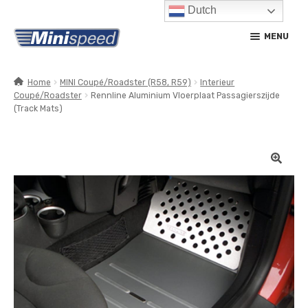
Dutch
Ga
Ga
MENU
door
naar
naar
de
navigatie
inhoud
Home
MINI Coupé/Roadster (R58, R59)
Interieur
Coupé/Roadster
Rennline Aluminium Vloerplaat Passagierszijde
SUBM
PRODUCTEN
(Track Mats)
UITV
SUBM
SERVICE / ONDERHOUD
UITV
CONTACT
MIJN ACCOUNT