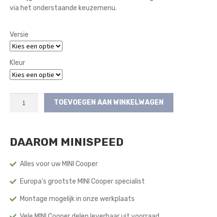
via het onderstaande keuzemenu.
Versie
Kleur
Rennline
TOEVOEGEN AAN WINKELWAGEN
Aluminium
Vloerplaat
Passagierszijde
DAAROM MINISPEED
(Track
Mats)
aantal
Alles voor uw MINI Cooper
Europa’s grootste MINI Cooper specialist
Montage mogelijk in onze werkplaats
Vele MINI Cooper delen leverbaar uit voorraad