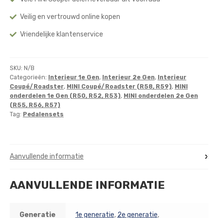
Veilig en vertrouwd online kopen
Vriendelijke klantenservice
SKU:
N/B
Categorieën:
Interieur 1e Gen
,
Interieur 2e Gen
,
Interieur
Coupé/Roadster
,
MINI Coupé/Roadster (R58, R59)
,
MINI
onderdelen 1e Gen (R50, R52, R53)
,
MINI onderdelen 2e Gen
(R55, R56, R57)
Tag:
Pedalensets
Aanvullende informatie
AANVULLENDE INFORMATIE
Generatie
1e generatie
,
2e generatie
,