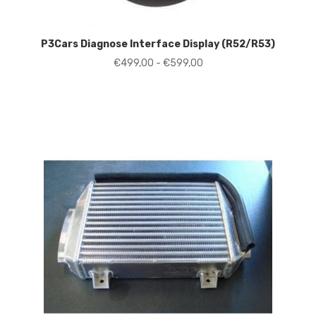
P3Cars Diagnose Interface Display (R52/R53)
Prijsklasse:
€
499,00
-
€
599,00
€499,00
tot
€599,00