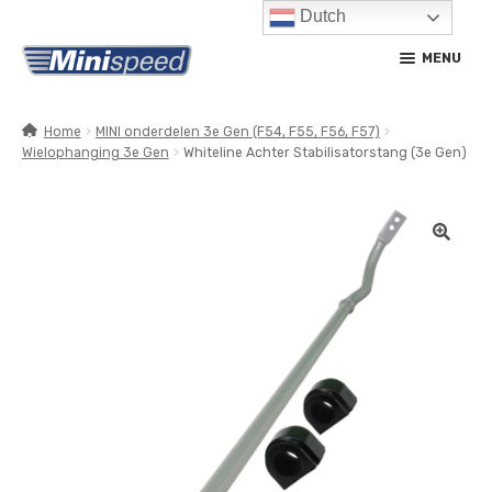
Dutch
Ga
Ga
MENU
door
naar
naar
de
navigatie
inhoud
Home
MINI onderdelen 3e Gen (F54, F55, F56, F57)
Wielophanging 3e Gen
Whiteline Achter Stabilisatorstang (3e Gen)
SUBM
PRODUCTEN
UITV
SUBM
SERVICE / ONDERHOUD
UITV
CONTACT
MIJN ACCOUNT