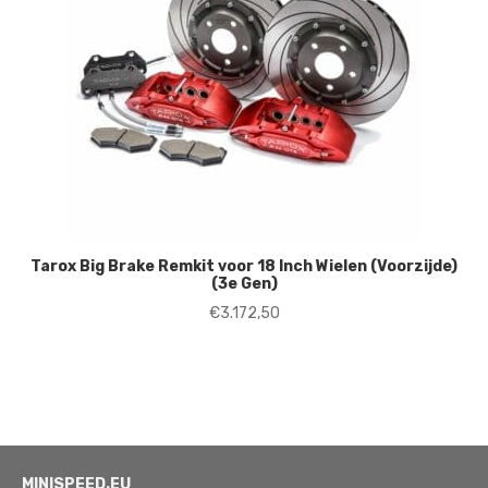
Tarox Big Brake Remkit voor 18 Inch Wielen (Voorzijde)
(3e Gen)
€
3.172,50
MINISPEED.EU