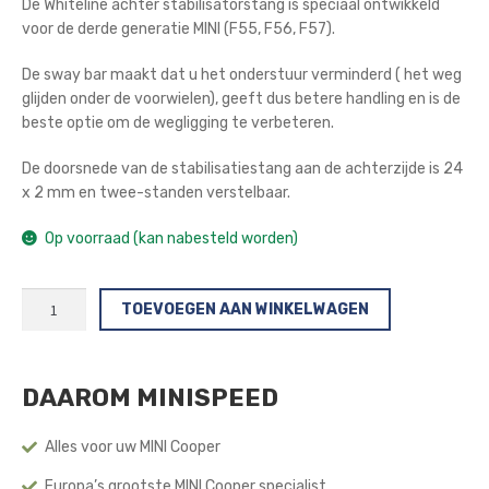
De Whiteline achter stabilisatorstang is speciaal ontwikkeld
voor de derde generatie MINI (F55, F56, F57).
De sway bar maakt dat u het onderstuur verminderd ( het weg
glijden onder de voorwielen), geeft dus betere handling en is de
beste optie om de wegligging te verbeteren.
De doorsnede van de stabilisatiestang aan de achterzijde is 24
x 2 mm en twee-standen verstelbaar.
Op voorraad (kan nabesteld worden)
Whiteline
TOEVOEGEN AAN WINKELWAGEN
Achter
Stabilisatorstang
(3e
DAAROM MINISPEED
Gen)
aantal
Alles voor uw MINI Cooper
Europa’s grootste MINI Cooper specialist