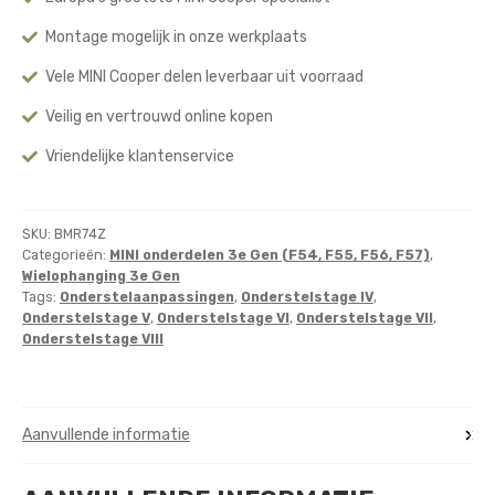
Montage mogelijk in onze werkplaats
Vele MINI Cooper delen leverbaar uit voorraad
Veilig en vertrouwd online kopen
Vriendelijke klantenservice
SKU:
BMR74Z
Categorieën:
MINI onderdelen 3e Gen (F54, F55, F56, F57)
,
Wielophanging 3e Gen
Tags:
Onderstelaanpassingen
,
Onderstelstage IV
,
Onderstelstage V
,
Onderstelstage VI
,
Onderstelstage VII
,
Onderstelstage VIII
Aanvullende informatie