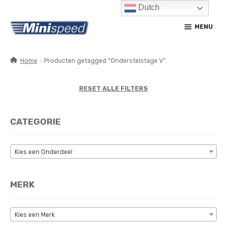
Dutch
Ga
Ga
MENU
door
naar
naar
de
navigatie
inhoud
Home
Producten getagged “Onderstelstage V”
SUBM
PRODUCTEN
UITV
RESET ALLE FILTERS
SUBM
SERVICE / ONDERHOUD
UITV
CATEGORIE
CONTACT
MIJN ACCOUNT
Kies een Onderdeel
MERK
Kies een Merk