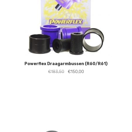
Powerflex Draagarmbussen (R60/R61)
Oorspronkelijke
Huidige
€
183,50
€
150,00
prijs
prijs
was:
is:
€183,50.
€150,00.