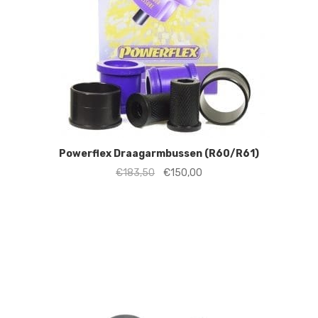
Powerflex Draagarmbussen (R60/R61)
Oorspronkelijke
Huidige
€
183,50
€
150,00
prijs
prijs
was:
is:
€183,50.
€150,00.