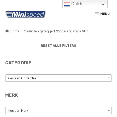
Dutch
Ga
Ga
MENU
door
naar
naar
de
navigatie
inhoud
Home
Producten getagged “Onderstelstage VIII”
SUBM
PRODUCTEN
UITV
RESET ALLE FILTERS
SUBM
SERVICE / ONDERHOUD
UITV
CATEGORIE
CONTACT
MIJN ACCOUNT
Kies een Onderdeel
MERK
Kies een Merk