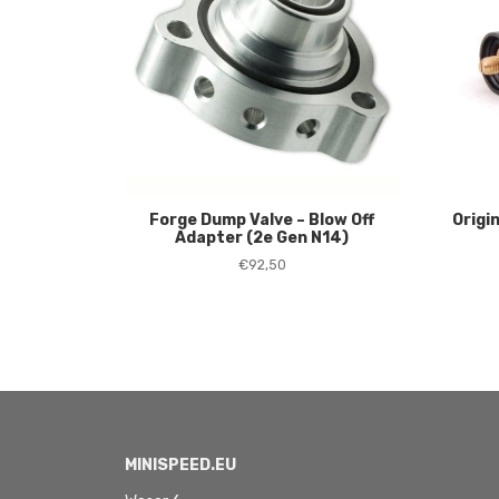
Forge Dump Valve – Blow Off
Origi
Adapter (2e Gen N14)
€
92,50
MINISPEED.EU