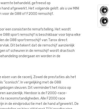
n warmte behandeld, gefreesd op
hand afgewerkt. Het volgende geldt: als u uw MINI
en voor de G88 of F2000 remschijf.
oor een consistente remafstelling. Het wordt
 G88 sport remschijf is beschikbaar voor bijna elke
llen de G88 sportremschijf van Tarox direct
vlak. Dit betekent dat de remschijf aanzienlijk
ingen of scheuren in de remschijf wordt drastisch
ehandeling ondergaan en worden in de
 eisen van de racerij. Zowel de prestaties als het
ls “iconisch”. In vergelijking met de G88
gebogen sleuven. Dit vermindert het risico op
ren aanzienlijk. Hierdoor is de F2000-race-
rste raceomstandigheden. Alle F2000 race
jn in de eindproductie met de hand afgewerkt. De