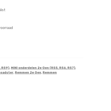
list
s
 voorraad
, R59)
,
MINI onderdelen 2e Gen (R55, R56, R57)
,
Roadster
,
Remmen 2e Gen
,
Remmen