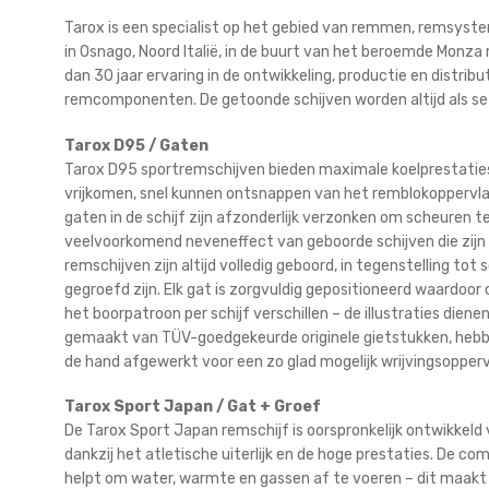
Tarox is een specialist op het gebied van remmen, remsyst
in Osnago, Noord Italië, in de buurt van het beroemde Monza 
dan 30 jaar ervaring in de ontwikkeling, productie en distri
remcomponenten. De getoonde schijven worden altijd als se
Tarox D95 / Gaten
Tarox D95 sportremschijven bieden maximale koelprestatie
vrijkomen, snel kunnen ontsnappen van het remblokoppervlak
gaten in de schijf zijn afzonderlijk verzonken om scheuren 
veelvoorkomend neveneffect van geboorde schijven die zijn 
remschijven zijn altijd volledig geboord, in tegenstelling to
gegroefd zijn. Elk gat is zorgvuldig gepositioneerd waardoo
het boorpatroon per schijf verschillen – de illustraties dienen
gemaakt van TÜV-goedgekeurde originele gietstukken, heb
de hand afgewerkt voor een zo glad mogelijk wrijvingsopperv
Tarox Sport Japan / Gat + Groef
De Tarox Sport Japan remschijf is oorspronkelijk ontwikkeld 
dankzij het atletische uiterlijk en de hoge prestaties. De 
helpt om water, warmte en gassen af te voeren – dit maakt 