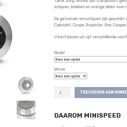
Tarox zorgt ervoor dat u altijd kunt g
tot
schijven, blokken en overige delen voo
€387,50
De getoonde remschijven zijn geschikt
Cabriolet, Coupe, Roadster, One, Cooper
U kunt kiezen uit vijf verschillende soor
Model
Versie
Tarox
TOEVOEGEN AAN WINK
Remschijfset
(Achterzijde)
(2e
DAAROM MINISPEED
Gen)
aantal