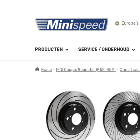
Ga
Ga
Montage 
door
naar
naar
de
navigatie
inhoud
PRODUCTEN
SERVICE / ONDERHOUD
Home
MINI Coupé/Roadster (R58, R59)
Onderhoud