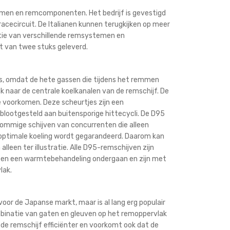
emen en remcomponenten. Het bedrijf is gevestigd
racecircuit. De Italianen kunnen terugkijken op meer
butie van verschillende remsystemen en
t van twee stuks geleverd.
s, omdat de hete gassen die tijdens het remmen
 naar de centrale koelkanalen van de remschijf. De
te voorkomen. Deze scheurtjes zijn een
blootgesteld aan buitensporige hittecycli. De D95
t sommige schijven van concurrenten die alleen
r optimale koeling wordt gegarandeerd. Daarom kan
 alleen ter illustratie. Alle D95-remschijven zijn
ben een warmtebehandeling ondergaan en zijn met
lak.
voor de Japanse markt, maar is al lang erg populair
combinatie van gaten en gleuven op het remoppervlak
de remschijf efficiënter en voorkomt ook dat de