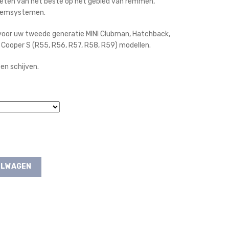
enieten van het beste op het gebied van remmen,
r remsystemen.
 voor uw tweede generatie MINI Clubman, Hatchback,
, Cooper S (R55, R56, R57, R58, R59) modellen.
ten schijven.
ELWAGEN