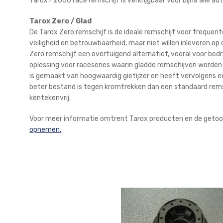
Tarox F2000 race remschijf is verkrijgbaar voor bijna alle a
Tarox Zero / Glad
De Tarox Zero remschijf is de ideale remschijf voor freque
veiligheid en betrouwbaarheid, maar niet willen inleveren o
Zero remschijf een overtuigend alternatief, vooral voor bed
oplossing voor raceseries waarin gladde remschijven worden
is gemaakt van hoogwaardig gietijzer en heeft vervolgens 
beter bestand is tegen kromtrekken dan een standaard remschi
kentekenvrij.
Voor meer informatie omtrent Tarox producten en de getoon
opnemen.