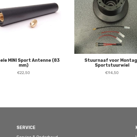
nele MINI Sport Antenne (83
Stuurnaaf voor Monta
mm)
Sportstuurwiel
€
22,50
€
94,50
SERVICE