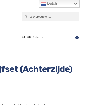
Dutch
Zoeken
ZOEKEN
naar:
€
0,00
0 items
fset (Achterzijde)
e: