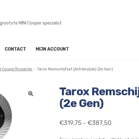
mogelijk in onze werkplaats
CONTACT
MIJN ACCOUNT
 Coupé/Roadster
Tarox Remschijfset (Achterzijde) (2e Gen)
Tarox Remschij
(2e Gen)
Prijsklass
€
319,75
-
€
387,50
€319,75