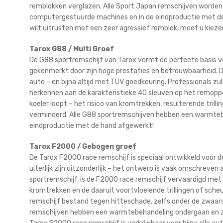
remblokken verglazen. Alle Sport Japan remschijven worde
computergestuurde machines en in de eindproductie met de 
wilt uitrusten met een zeer agressief remblok, moet u kiez
Tarox G88 / Multi Groef
De G88 sportremschijf van Tarox vormt de perfecte basis v
gekenmerkt door zijn hoge prestaties en betrouwbaarheid. De
auto – en bijna altijd met TÜV goedkeuring. Professionals zu
herkennen aan de karakteristieke 40 sleuven op het remopper
koeler loopt – het risico van kromtrekken, resulterende trill
verminderd. Alle G88 sportremschijven hebben een warmteb
eindproductie met de hand afgewerkt!
Tarox F2000 / Gebogen groef
De Tarox F2000 race remschijf is speciaal ontwikkeld voor de
uiterlijk zijn uitzonderlijk – het ontwerp is vaak omschreven a
sportremschijf, is de F2000 race remschijf vervaardigd met 
kromtrekken en de daaruit voortvloeiende trillingen of scheu
remschijf bestand tegen hitteschade, zelfs onder de zwaa
remschijven hebben een warmtebehandeling ondergaan en zi