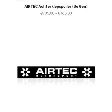
AIRTEC Achterklepspoiler (3e Gen)
Prijsklasse:
€
705,00
-
€
765,00
€705,00
tot
€765,00