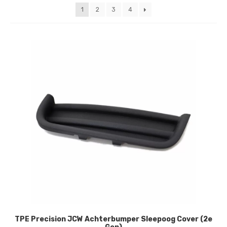
nieuwste
1
2
3
4
TPE Precision JCW Achterbumper Sleepoog Cover (2e