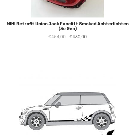
MINI Retrofit Union Jack Facelift Smoked Achterlichten
(3e Gen)
Oorspronkelijke
Huidige
€
454,00
€
430,00
prijs
prijs
was:
is:
€454,00.
€430,00.