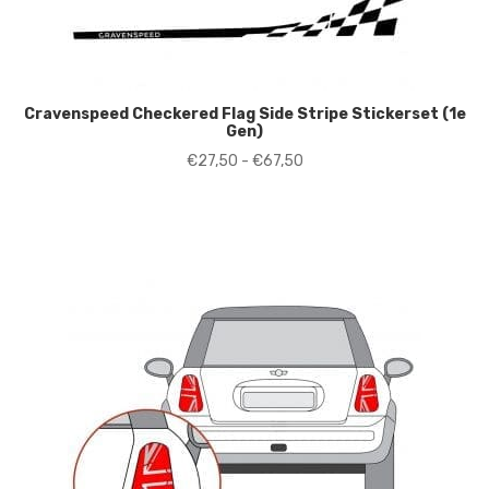
Cravenspeed Checkered Flag Side Stripe Stickerset (1e
Gen)
Prijsklasse:
€
27,50
-
€
67,50
€27,50
tot
€67,50