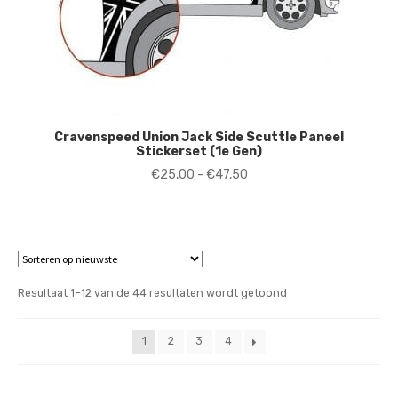
Cravenspeed Union Jack Side Scuttle Paneel
Stickerset (1e Gen)
Prijsklasse:
€
25,00
-
€
47,50
€25,00
tot
€47,50
Gesorteerd
Resultaat 1–12 van de 44 resultaten wordt getoond
op
nieuwste
1
2
3
4