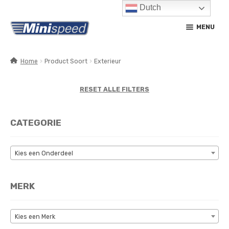
Dutch
Ga
Ga
MENU
door
naar
naar
de
navigatie
inhoud
Home
Product Soort
Exterieur
SUBM
PRODUCTEN
UITV
RESET ALLE FILTERS
SUBM
SERVICE / ONDERHOUD
UITV
CATEGORIE
CONTACT
MIJN ACCOUNT
Kies een Onderdeel
MERK
Kies een Merk