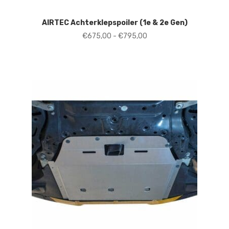
AIRTEC Achterklepspoiler (1e & 2e Gen)
Prijsklasse:
€
675,00
-
€
795,00
€675,00
tot
€795,00