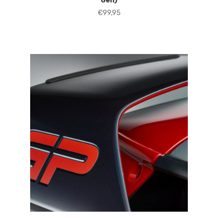
Gen)
€
99,95