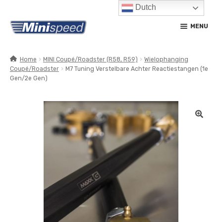
Dutch
Ga
Ga
MENU
door
naar
naar
de
navigatie
inhoud
Home
MINI Coupé/Roadster (R58, R59)
Wielophanging
Coupé/Roadster
M7 Tuning Verstelbare Achter Reactiestangen (1e
SUBM
PRODUCTEN
Gen/2e Gen)
UITV
SUBM
SERVICE / ONDERHOUD
UITV
CONTACT
MIJN ACCOUNT