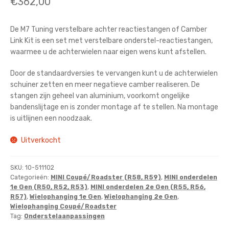
€
362,00
De M7 Tuning verstelbare achter reactiestangen of Camber
Link Kit is een set met verstelbare onderstel-reactiestangen,
waarmee u de achterwielen naar eigen wens kunt afstellen.
Door de standaardversies te vervangen kunt u de achterwielen
schuiner zetten en meer negatieve camber realiseren. De
stangen zijn geheel van aluminium, voorkomt ongelijke
bandenslijtage en is zonder montage af te stellen. Na montage
is uitlijnen een noodzaak.
Uitverkocht
SKU:
10-511102
Categorieën:
MINI Coupé/Roadster (R58, R59)
,
MINI onderdelen
1e Gen (R50, R52, R53)
,
MINI onderdelen 2e Gen (R55, R56,
R57)
,
Wielophanging 1e Gen
,
Wielophanging 2e Gen
,
Wielophanging Coupé/Roadster
Tag:
Onderstelaanpassingen