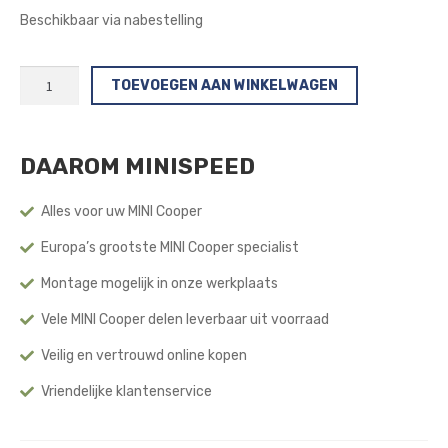
Beschikbaar via nabestelling
DNA
TOEVOEGEN AAN WINKELWAGEN
Racing
Achter
Stabilisatorstang
DAAROM MINISPEED
(1e
&
2e
Alles voor uw MINI Cooper
Gen)
Europa’s grootste MINI Cooper specialist
aantal
Montage mogelijk in onze werkplaats
Vele MINI Cooper delen leverbaar uit voorraad
Veilig en vertrouwd online kopen
Vriendelijke klantenservice