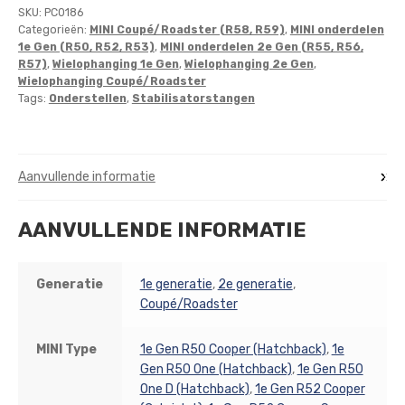
SKU:
PC0186
Categorieën:
MINI Coupé/Roadster (R58, R59)
,
MINI onderdelen
1e Gen (R50, R52, R53)
,
MINI onderdelen 2e Gen (R55, R56,
R57)
,
Wielophanging 1e Gen
,
Wielophanging 2e Gen
,
Wielophanging Coupé/Roadster
Tags:
Onderstellen
,
Stabilisatorstangen
Aanvullende informatie
AANVULLENDE INFORMATIE
Generatie
1e generatie
,
2e generatie
,
Coupé/Roadster
MINI Type
1e Gen R50 Cooper (Hatchback)
,
1e
Gen R50 One (Hatchback)
,
1e Gen R50
One D (Hatchback)
,
1e Gen R52 Cooper