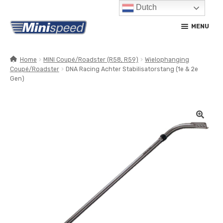
Dutch
Ga
Ga
MENU
door
naar
naar
de
navigatie
inhoud
Home
MINI Coupé/Roadster (R58, R59)
Wielophanging
Coupé/Roadster
DNA Racing Achter Stabilisatorstang (1e & 2e
SUBM
PRODUCTEN
Gen)
UITV
SUBM
SERVICE / ONDERHOUD
UITV
CONTACT
MIJN ACCOUNT