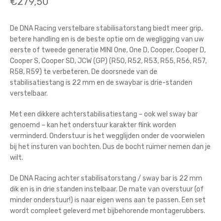
€
279,50
De DNA Racing verstelbare stabilisatorstang biedt meer grip,
betere handling en is de beste optie om de wegligging van uw
eerste of tweede generatie MINI One, One D, Cooper, Cooper D,
Cooper S, Cooper SD, JCW (GP) (R50, R52, R53, R55, R56, R57,
R58, R59) te verbeteren. De doorsnede van de
stabilisatiestang is 22 mm en de swaybar is drie-standen
verstelbaar.
Met een dikkere achterstabilisatiestang – ook wel sway bar
genoemd – kan het onderstuur karakter flink worden
verminderd. Onderstuur is het wegglijden onder de voorwielen
bij het insturen van bochten. Dus de bocht ruimer nemen dan je
wilt.
De DNA Racing achter stabilisatorstang / sway bar is 22 mm
dik en is in drie standen instelbaar. De mate van overstuur (of
minder onderstuur!) is naar eigen wens aan te passen. Een set
wordt compleet geleverd met bijbehorende montagerubbers.