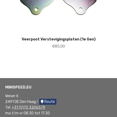
Veerpoot Verstevigingsplaten (1e Gen)
€
85,00
MINISPEED.EU
Weser 6
2491 DE Den Haag /
Route
Tel:
+31 (0)70 3206579
ma t/m vr 08.30 tot 17.30