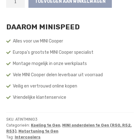
TOEVOEGEN AAN WINKELWAGEN
Front
Mount
Intercooler
DAAROM MINISPEED
(R52/R53)
(2002-
2006)
Alles voor uw MINI Cooper
aantal
Europa’s grootste MINI Cooper specialist
Montage mogelijk in onze werkplaats
Vele MINI Cooper delen leverbaar uit voorraad
Veilig en vertrouwd online kopen
Vriendelijke klantenservice
SKU:
ATINTMINI03
Categorieën:
Koeling 1e Gen
,
MINI onderdelen 1e Gen (R50, R52,
R53)
,
Motortuning 1e Gen
Tag:
Intercoolers