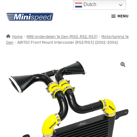
Dutch
Ga
Ga
MENU
door
naar
naar
de
navigatie
inhoud
Home
MINI onderdelen 1e Gen (R50, R52, R53)
Motortuning 1e
Gen
AIRTEC Front Mount Intercooler (R52/R53) (2002-2006)
SUBM
PRODUCTEN
UITV
SUBM
SERVICE / ONDERHOUD
UITV
CONTACT
MIJN ACCOUNT