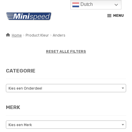
Dutch
Ga
Ga
MENU
door
naar
naar
de
navigatie
inhoud
Home
Product Kleur
Anders
SUBM
PRODUCTEN
UITV
RESET ALLE FILTERS
SUBM
SERVICE / ONDERHOUD
UITV
CATEGORIE
CONTACT
MIJN ACCOUNT
Kies een Onderdeel
MERK
Kies een Merk