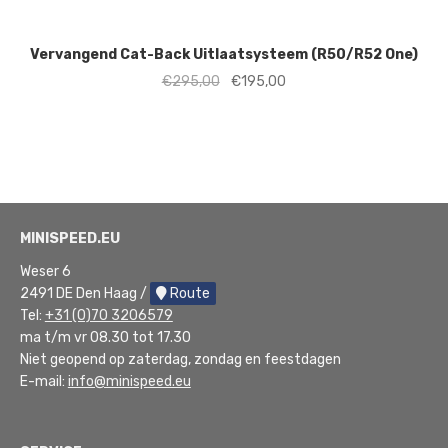
Vervangend Cat-Back Uitlaatsysteem (R50/R52 One)
Oorspronkelijke
Huidige
€
295,00
€
195,00
prijs
prijs
was:
is:
€295,00.
€195,00.
MINISPEED.EU
Weser 6
2491 DE Den Haag /
Route
Tel:
+31 (0)70 3206579
ma t/m vr 08.30 tot 17.30
Niet geopend op zaterdag, zondag en feestdagen
E-mail:
info@minispeed.eu