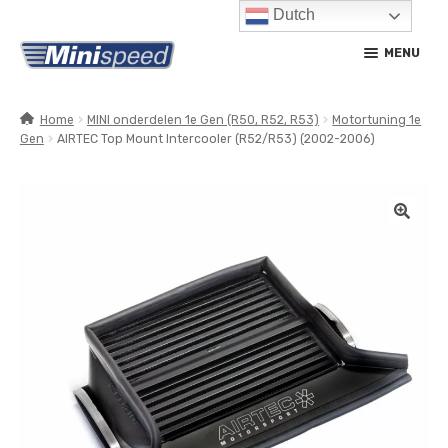
Dutch
Ga
Ga
MENU
door
naar
naar
de
navigatie
inhoud
Home
MINI onderdelen 1e Gen (R50, R52, R53)
Motortuning 1e
Gen
AIRTEC Top Mount Intercooler (R52/R53) (2002-2006)
SUBM
PRODUCTEN
UITV
SUBM
SERVICE / ONDERHOUD
UITV
CONTACT
MIJN ACCOUNT