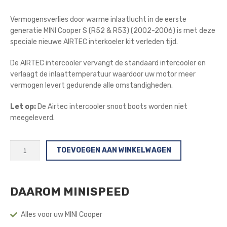
Vermogensverlies door warme inlaatlucht in de eerste
generatie MINI Cooper S (R52 & R53) (2002-2006) is met deze
speciale nieuwe AIRTEC interkoeler kit verleden tijd.
De AIRTEC intercooler vervangt de standaard intercooler en
verlaagt de inlaattemperatuur waardoor uw motor meer
vermogen levert gedurende alle omstandigheden.
Let op:
De Airtec intercooler snoot boots worden niet
meegeleverd.
AIRTEC
TOEVOEGEN AAN WINKELWAGEN
Top
Mount
Intercooler
DAAROM MINISPEED
(R52/R53)
(2002-
2006)
Alles voor uw MINI Cooper
aantal