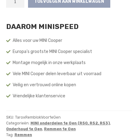
TOEVOEGEN AAN WINKELWAGEN
Remblokset
(Voorzijde)
(1e
DAAROM MINISPEED
Gen)
aantal
Alles voor uw MINI Cooper
Europa’s grootste MINI Cooper specialist
Montage mogelijk in onze werkplaats
Vele MINI Cooper delen leverbaar uit voorraad
Veilig en vertrouwd online kopen
Vriendelijke klantenservice
SKU:
TaroxRemblokVoor1eGen
Categorieën:
MINI onderdelen 1e Gen (R50, R52, R53)
,
Onderhoud 1e Gen
,
Remmen 1e Gen
Tag:
Remmen