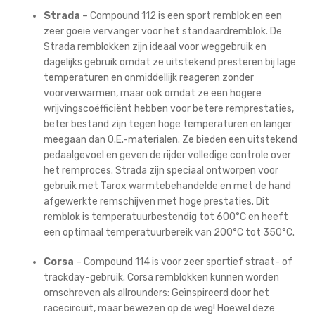
Strada
– Compound 112 is een sport remblok en een
zeer goeie vervanger voor het standaardremblok. De
Strada remblokken zijn ideaal voor weggebruik en
dagelijks gebruik omdat ze uitstekend presteren bij lage
temperaturen en onmiddellijk reageren zonder
voorverwarmen, maar ook omdat ze een hogere
wrijvingscoëfficiënt hebben voor betere remprestaties,
beter bestand zijn tegen hoge temperaturen en langer
meegaan dan O.E.-materialen. Ze bieden een uitstekend
pedaalgevoel en geven de rijder volledige controle over
het remproces. Strada zijn speciaal ontworpen voor
gebruik met Tarox warmtebehandelde en met de hand
afgewerkte remschijven met hoge prestaties. Dit
remblok is temperatuurbestendig tot 600°C en heeft
een optimaal temperatuurbereik van 200°C tot 350°C.
Corsa
– Compound 114 is voor zeer sportief straat- of
trackday-gebruik. Corsa remblokken kunnen worden
omschreven als allrounders: Geïnspireerd door het
racecircuit, maar bewezen op de weg! Hoewel deze