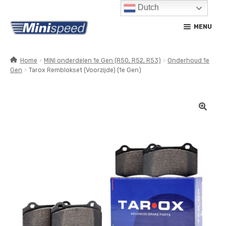
Dutch
Ga
Ga
MENU
door
naar
naar
de
navigatie
inhoud
Home
MINI onderdelen 1e Gen (R50, R52, R53)
Onderhoud 1e
Gen
Tarox Remblokset (Voorzijde) (1e Gen)
SUBM
PRODUCTEN
UITV
SUBM
SERVICE / ONDERHOUD
UITV
CONTACT
MIJN ACCOUNT