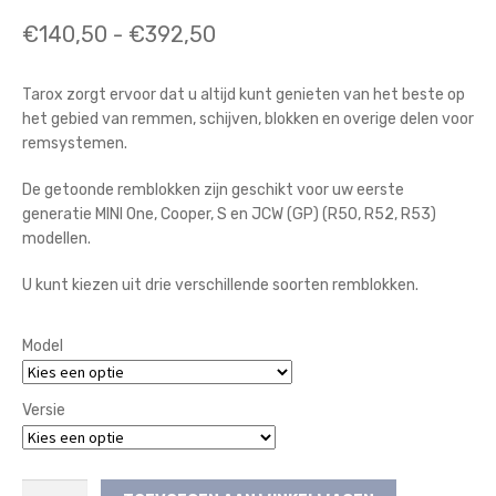
Prijsklasse:
€
140,50
-
€
392,50
€140,50
Tarox zorgt ervoor dat u altijd kunt genieten van het beste op
tot
het gebied van remmen, schijven, blokken en overige delen voor
€392,50
remsystemen.
De getoonde remblokken zijn geschikt voor uw eerste
generatie MINI One, Cooper, S en JCW (GP) (R50, R52, R53)
modellen.
U kunt kiezen uit drie verschillende soorten remblokken.
Model
Versie
Tarox