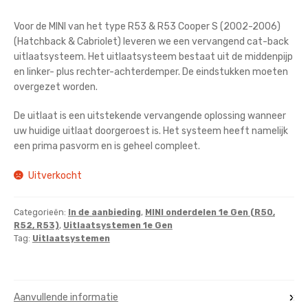
prijs
prijs
Voor de MINI van het type R53 & R53 Cooper S (2002-2006)
was:
is:
(Hatchback & Cabriolet) leveren we een vervangend cat-back
€695,00.
€450,00.
uitlaatsysteem. Het uitlaatsysteem bestaat uit de middenpijp
en linker- plus rechter-achterdemper. De eindstukken moeten
overgezet worden.
De uitlaat is een uitstekende vervangende oplossing wanneer
uw huidige uitlaat doorgeroest is. Het systeem heeft namelijk
een prima pasvorm en is geheel compleet.
Uitverkocht
Categorieën:
In de aanbieding
,
MINI onderdelen 1e Gen (R50,
R52, R53)
,
Uitlaatsystemen 1e Gen
Tag:
Uitlaatsystemen
Aanvullende informatie