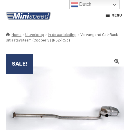
Dutch
Ga
Ga
MENU
door
naar
naar
de
navigatie
inhoud
Home
Uitverkoop
In de aanbieding
Vervangend Cat-Back
Uitlaatsysteem (Cooper S) (R52/R53)
SUBM
PRODUCTEN
UITV
SUBM
SERVICE / ONDERHOUD
UITV
SALE!
CONTACT
MIJN ACCOUNT