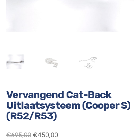
Vervangend Cat-Back
Uitlaatsysteem (Cooper S)
(R52/R53)
Oorspronkelijke
Huidige
€
695,00
€
450,00