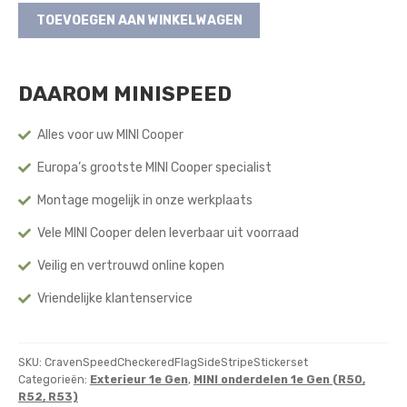
Cravenspeed
TOEVOEGEN AAN WINKELWAGEN
Checkered
Flag
Side
DAAROM MINISPEED
Stripe
Stickerset
(1e
Alles voor uw MINI Cooper
Gen)
Europa’s grootste MINI Cooper specialist
aantal
Montage mogelijk in onze werkplaats
Vele MINI Cooper delen leverbaar uit voorraad
Veilig en vertrouwd online kopen
Vriendelijke klantenservice
SKU:
CravenSpeedCheckeredFlagSideStripeStickerset
Categorieën:
Exterieur 1e Gen
,
MINI onderdelen 1e Gen (R50,
R52, R53)