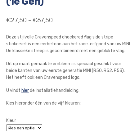
(1e Gen)
Prijsklasse:
€
27,50
-
€
67,50
€27,50
Deze stijlvolle Cravenspeed checkered flag side stripe
tot
stickerset is een eerbetoon aan het race-erfgoed van uw MINI.
€67,50
De klassieke streep is gecombineerd met een geblokte vlag.
Dit op maat gemaakte embleem is speciaal geschikt voor
beide kanten van uw eerste generatie MINI (R50, R52, R53).
Het heeft ook een Cravenspeed logo.
U vindt
hier
de installatiehandleiding.
Kies hieronder één van de vijf kleuren:
Kleur