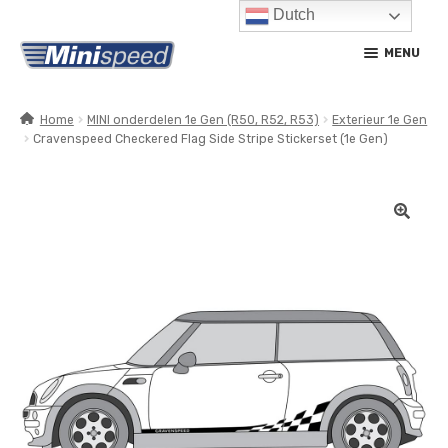
Dutch
Ga
Ga
MENU
door
naar
naar
de
navigatie
inhoud
Home
MINI onderdelen 1e Gen (R50, R52, R53)
Exterieur 1e Gen
Cravenspeed Checkered Flag Side Stripe Stickerset (1e Gen)
SUBM
PRODUCTEN
UITV
SUBM
SERVICE / ONDERHOUD
UITV
CONTACT
MIJN ACCOUNT