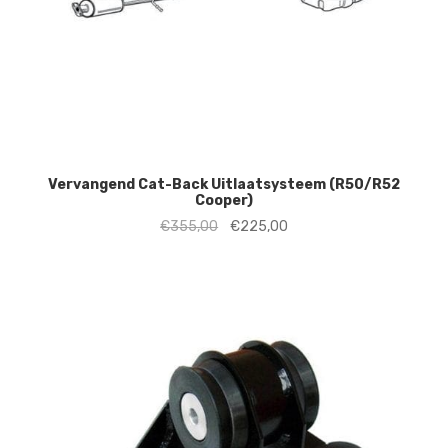
Vervangend Cat-Back Uitlaatsysteem (R50/R52
Cooper)
Oorspronkelijke
Huidige
€
355,00
€
225,00
prijs
prijs
was:
is:
€355,00.
€225,00.