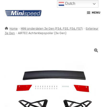
Dutch
Ga
Ga
MENU
door
naar
naar
de
navigatie
inhoud
Home
MINI onderdelen 3e Gen (F54, F55, F56, F57)
Exterieur
3e Gen
AIRTEC Achterklepspoiler (3e Gen)
SUBM
PRODUCTEN
UITV
SUBM
SERVICE / ONDERHOUD
UITV
CONTACT
MIJN ACCOUNT