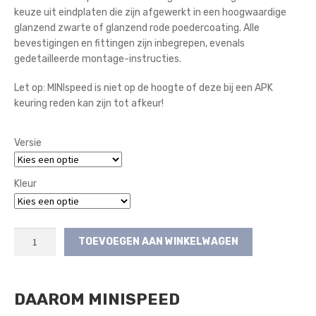
keuze uit eindplaten die zijn afgewerkt in een hoogwaardige
glanzend zwarte of glanzend rode poedercoating. Alle
bevestigingen en fittingen zijn inbegrepen, evenals
gedetailleerde montage-instructies.
Let op: MINIspeed is niet op de hoogte of deze bij een APK
keuring reden kan zijn tot afkeur!
Versie
Kleur
AIRTEC
TOEVOEGEN AAN WINKELWAGEN
Achterklepspoiler
(3e
Gen)
DAAROM MINISPEED
aantal