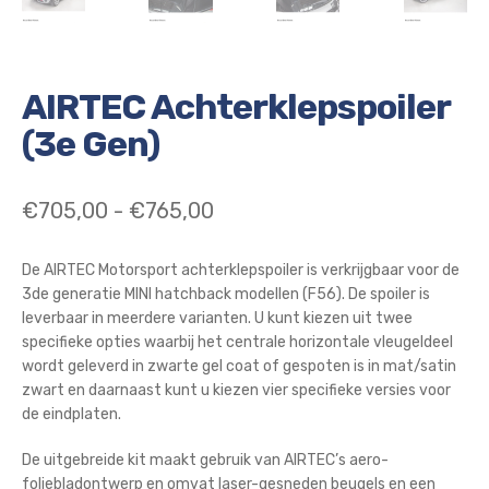
AIRTEC Achterklepspoiler
(3e Gen)
Prijsklasse:
€
705,00
-
€
765,00
€705,00
De AIRTEC Motorsport achterklepspoiler is verkrijgbaar voor de
tot
3de generatie MINI hatchback modellen (F56). De spoiler is
€765,00
leverbaar in meerdere varianten. U kunt kiezen uit twee
specifieke opties waarbij het centrale horizontale vleugeldeel
wordt geleverd in zwarte gel coat of gespoten is in mat/satin
zwart en daarnaast kunt u kiezen vier specifieke versies voor
de eindplaten.
De uitgebreide kit maakt gebruik van AIRTEC’s aero-
foliebladontwerp en omvat laser-gesneden beugels en een