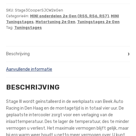
SKU:
Stage3CooperSJCW2eGen
Categorieën:
MINI onderdelen 2e Gen (R55, R56, R57)
,
MINI
Tuningstages
,
Motortuning 2e Gen
,
Tuningstages 2e Gen
Tag:
Tuningstages
Beschrijving
Aanvullende informatie
BESCHRIJVING
Stage III wordt geïnstalleerd in de werkplaats van Beek Auto
Racing in Den Haag en de montagetijd is in totaal vier uur. De
geplaatste intercooler zorgt voor een verlaging van de
inlaattemperatuur. Des te lager de temperatuur, des te minder
vermogen u verliest. Het maximale vermogen blijft gelijk, maar
bij erg warm weer houdt u netto meer vermogen over. U kunt