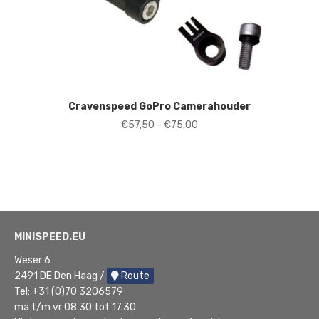
Cravenspeed GoPro Camerahouder
Prijsklasse:
€
57,50
-
€
75,00
€57,50
tot
€75,00
MINISPEED.EU
Weser 6
2491 DE Den Haag /
Route
Tel:
+31 (0)70 3206579
ma t/m vr 08.30 tot 17.30