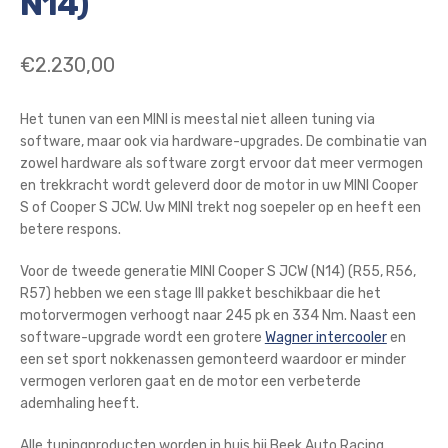
N14)
€
2.230,00
Het tunen van een MINI is meestal niet alleen tuning via
software, maar ook via hardware-upgrades. De combinatie van
zowel hardware als software zorgt ervoor dat meer vermogen
en trekkracht wordt geleverd door de motor in uw MINI Cooper
S of Cooper S JCW. Uw MINI trekt nog soepeler op en heeft een
betere respons.
Voor de tweede generatie MINI Cooper S JCW (N14) (R55, R56,
R57) hebben we een stage III pakket beschikbaar die het
motorvermogen verhoogt naar 245 pk en 334 Nm. Naast een
software-upgrade wordt een grotere
Wagner intercooler
en
een set sport nokkenassen gemonteerd waardoor er minder
vermogen verloren gaat en de motor een verbeterde
ademhaling heeft.
Alle tuningproducten worden in huis bij Beek Auto Racing