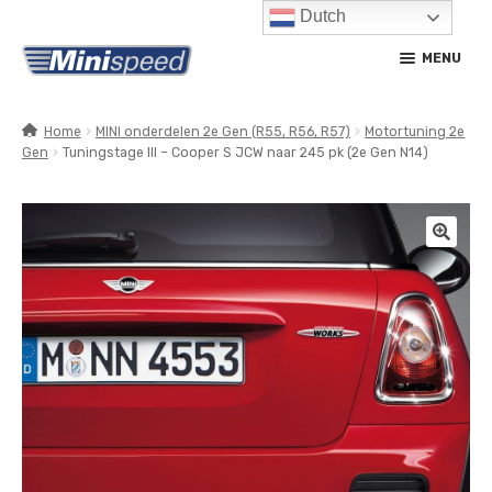
Dutch
Ga
Ga
MENU
door
naar
naar
de
navigatie
inhoud
Home
MINI onderdelen 2e Gen (R55, R56, R57)
Motortuning 2e
Gen
Tuningstage III – Cooper S JCW naar 245 pk (2e Gen N14)
SUBM
PRODUCTEN
UITV
SUBM
SERVICE / ONDERHOUD
UITV
CONTACT
MIJN ACCOUNT