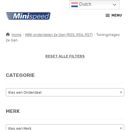
Dutch
Ga
Ga
MENU
door
naar
naar
de
navigatie
inhoud
Home
MINI onderdelen 2e Gen (R55, R56, R57)
Tuningstages
2e Gen
SUBM
PRODUCTEN
UITV
SUBM
RESET ALLE FILTERS
SERVICE / ONDERHOUD
UITV
CONTACT
CATEGORIE
MIJN ACCOUNT
Kies een Onderdeel
MERK
Kies een Merk