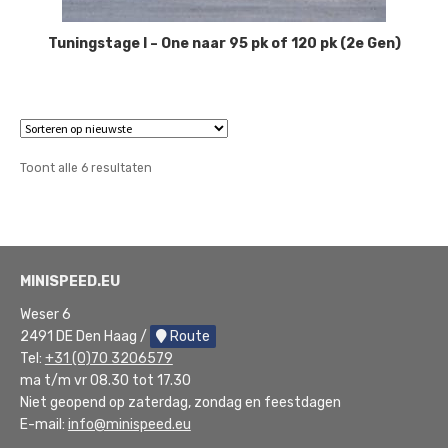
Tuningstage I – One naar 95 pk of 120 pk (2e Gen)
Gesorteerd
Toont alle 6 resultaten
op
nieuwste
MINISPEED.EU
Weser 6
2491 DE Den Haag /
Route
Tel:
+31 (0)70 3206579
ma t/m vr 08.30 tot 17.30
Niet geopend op zaterdag, zondag en feestdagen
E-mail:
info@minispeed.eu