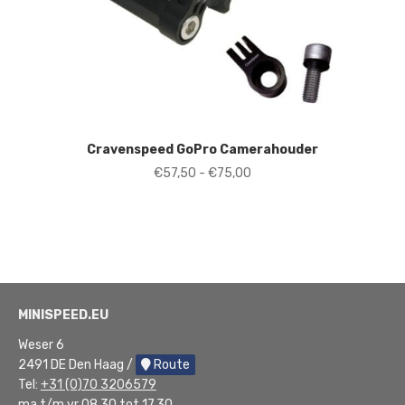
Cravenspeed GoPro Camerahouder
Prijsklasse:
€
57,50
-
€
75,00
€57,50
tot
€75,00
MINISPEED.EU
Weser 6
2491 DE Den Haag /
Route
Tel:
+31 (0)70 3206579
ma t/m vr 08.30 tot 17.30