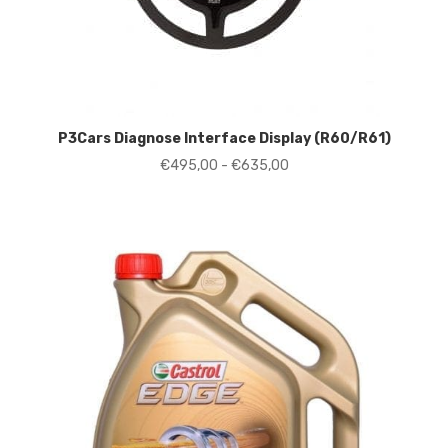
P3Cars Diagnose Interface Display (R60/R61)
Prijsklasse:
€
495,00
-
€
635,00
€495,00
tot
€635,00