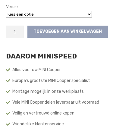
Versie
Scorpion
TOEVOEGEN AAN WINKELWAGEN
Cat-
Back
Uitlaatsysteem
DAAROM MINISPEED
(R60/R61
All4)
aantal
Alles voor uw MINI Cooper
Europa’s grootste MINI Cooper specialist
Montage mogelijk in onze werkplaats
Vele MINI Cooper delen leverbaar uit voorraad
Veilig en vertrouwd online kopen
Vriendelijke klantenservice