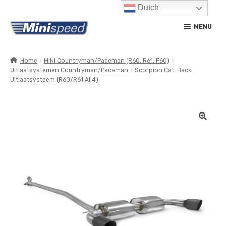
Dutch
Ga
Ga
MENU
door
naar
naar
de
navigatie
inhoud
Home
MINI Countryman/Paceman (R60, R61, F60)
Uitlaatsystemen Countryman/Paceman
Scorpion Cat-Back
SUBM
PRODUCTEN
Uitlaatsysteem (R60/R61 All4)
UITV
SUBM
SERVICE / ONDERHOUD
UITV
CONTACT
MIJN ACCOUNT