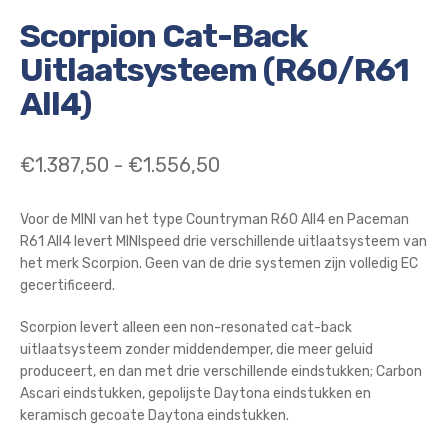
Scorpion Cat-Back
Uitlaatsysteem (R60/R61
All4)
Prijsklasse:
€
1.387,50
-
€
1.556,50
€1.387,50
Voor de MINI van het type Countryman R60 All4 en Paceman
tot
R61 All4 levert MINIspeed drie verschillende uitlaatsysteem van
€1.556,50
het merk Scorpion. Geen van de drie systemen zijn volledig EC
gecertificeerd.
Scorpion levert alleen een non-resonated cat-back
uitlaatsysteem zonder middendemper, die meer geluid
produceert, en dan met drie verschillende eindstukken; Carbon
Ascari eindstukken, gepolijste Daytona eindstukken en
keramisch gecoate Daytona eindstukken.