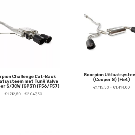
Scorpion Uitlaatsyste
rpion Challenge Cat-Back
(Cooper S) (F54)
aatsysteem met TunR Valve
er S/JCW (GP3)) (F56/F57)
Pri
€
1.115,50
-
€
1.414,00
€1.
Prijsklasse:
€
1.712,50
-
€
2.047,50
to
€1.712,50
€1
tot
€2.047,50