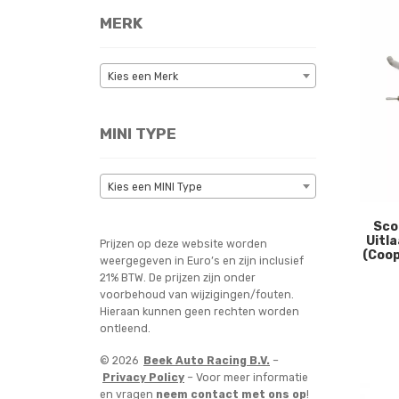
MERK
Kies een Merk
MINI TYPE
Kies een MINI Type
Sco
Uitl
Prijzen op deze website worden
(Coop
weergegeven in Euro’s en zijn inclusief
21% BTW. De prijzen zijn onder
voorbehoud van wijzigingen/fouten.
Hieraan kunnen geen rechten worden
ontleend.
© 2026
Beek Auto Racing B.V.
–
Privacy Policy
– Voor meer informatie
en vragen
neem contact met ons op
!