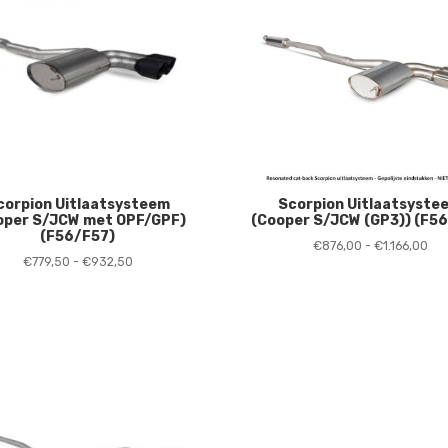
corpion Uitlaatsysteem
Scorpion Uitlaatsyste
oper S/JCW met OPF/GPF)
(Cooper S/JCW (GP3)) (F5
(F56/F57)
Pri
€
876,00
-
€
1.166,00
Prijsklasse:
€
779,50
-
€
932,50
€87
€779,50
tot
tot
€1.
€932,50