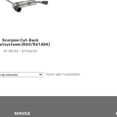
Scorpion Cat-Back
aatsysteem (R60/R61 All4)
Prijsklasse:
€
1.387,50
-
€
1.556,50
€1.387,50
tot
€1.556,50
Gesorteerd
Toont alle 7 resultaten
op
nieuwste
SERVICE