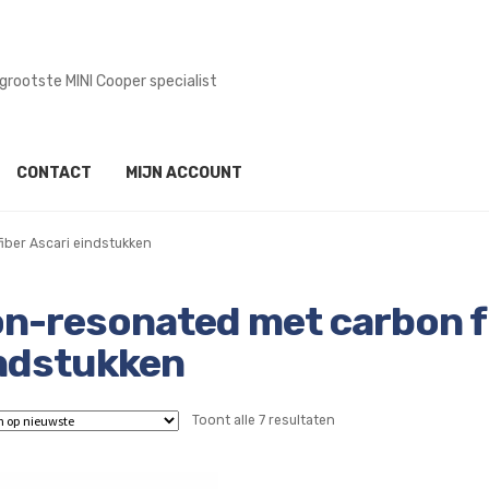
mogelijk in onze werkplaats
CONTACT
MIJN ACCOUNT
iber Ascari eindstukken
n-resonated met carbon fi
ndstukken
Gesorteerd
Toont alle 7 resultaten
op
nieuwste