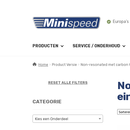
Ga
Ga
Montage 
door
naar
naar
de
navigatie
inhoud
PRODUCTEN
SERVICE / ONDERHOUD
Home
Product Versie
Non-resonated met carbon f
No
RESET ALLE FILTERS
ei
CATEGORIE
Kies een Onderdeel