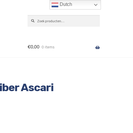
Dutch
Zoeken
ZOEKEN
naar:
€
0,00
0 items
ber Ascari