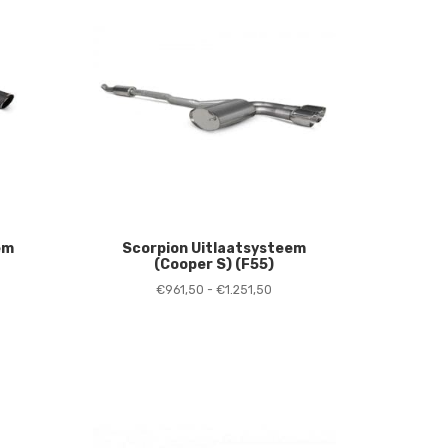
em
Scorpion Uitlaatsysteem
(Cooper S) (F55)
jsklasse:
Prijsklasse:
€
961,50
-
€
1.251,50
115,50
€961,50
t
tot
.414,00
€1.251,50