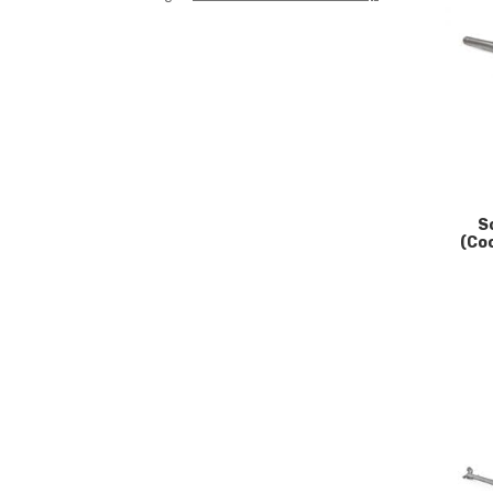
S
(Co