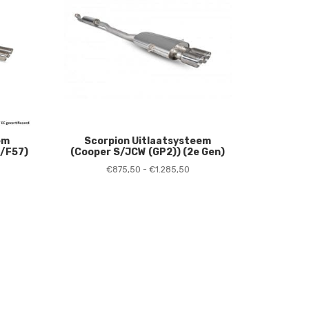
em
Scorpion Uitlaatsysteem
6/F57)
(Cooper S/JCW (GP2)) (2e Gen)
jsklasse:
Prijsklasse:
€
875,50
-
€
1.285,50
6,00
€875,50
tot
166,00
€1.285,50