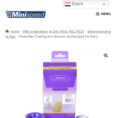
Dutch
Ga
Ga
MENU
door
naar
naar
de
navigatie
inhoud
Home
MINI onderdelen 1e Gen (R50, R52, R53)
Wielophanging
1e Gen
Powerflex Trailing Arm Bussen Achterzijde (1e Gen)
SUBM
PRODUCTEN
UITV
SUBM
SERVICE / ONDERHOUD
UITV
CONTACT
MIJN ACCOUNT