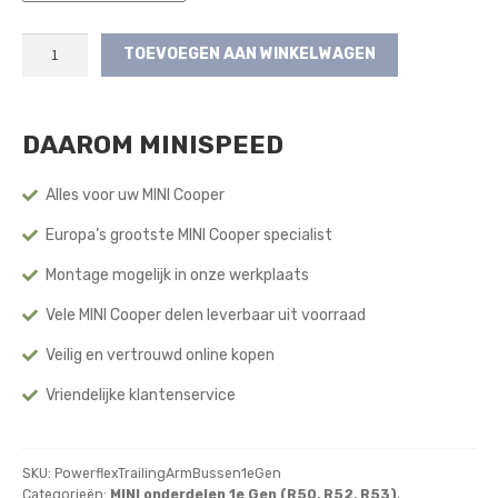
Powerflex
TOEVOEGEN AAN WINKELWAGEN
Trailing
Arm
Bussen
DAAROM MINISPEED
Achterzijde
(1e
Gen)
Alles voor uw MINI Cooper
aantal
Europa’s grootste MINI Cooper specialist
Montage mogelijk in onze werkplaats
Vele MINI Cooper delen leverbaar uit voorraad
Veilig en vertrouwd online kopen
Vriendelijke klantenservice
SKU:
PowerflexTrailingArmBussen1eGen
Categorieën:
MINI onderdelen 1e Gen (R50, R52, R53)
,