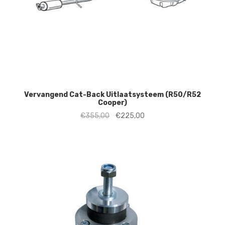
Vervangend Cat-Back Uitlaatsysteem (R50/R52
Cooper)
Oorspronkelijke
Huidige
€
355,00
€
225,00
prijs
prijs
was:
is:
€355,00.
€225,00.