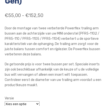
Gen)
Prijsklasse:
€
55,00
-
€
152,50
€55,00
Door de montage van twee verbeterde Powerflex trailing arm
tot
bussen aan de achterzijde van uw MINI onderstel (PFR5-1102 /
€152,50
PFR5-110 / PFR5-1105 / PFR5-1104) verbetert u de sportieve
karakteristiek van de ophanging. De trailing arm zorgt voor de
juiste balans tussen comfort en rijplezier. De Powerflex bussen
verbeteren deze balans.
De getoonde prijs is voor twee bussen per set. Speciale inserts
zijn ook beschikbaar afhankelijk van de keuze of u de volledige
bus wilt vervangen of alleen een insert wilt toepassen.
Controleer eerst de diameter van uw trailing arm voordat u een
productkeuze maakt.
Versie