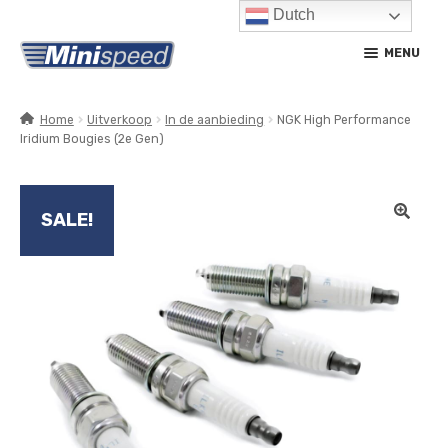
Dutch
Ga
Ga
MENU
door
naar
naar
de
navigatie
inhoud
Home
Uitverkoop
In de aanbieding
NGK High Performance
Iridium Bougies (2e Gen)
SUBM
PRODUCTEN
UITV
SUBM
SERVICE / ONDERHOUD
UITV
SALE!
CONTACT
MIJN ACCOUNT