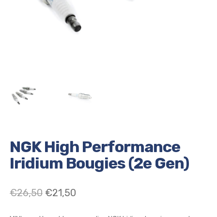
NGK High Performance
Iridium Bougies (2e Gen)
Oorspronkelijke
Huidige
€
26,50
€
21,50
prijs
prijs