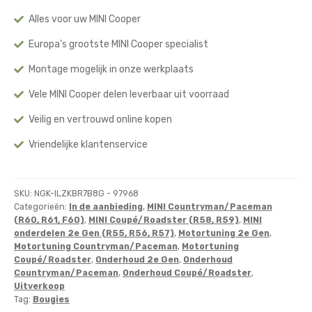
(2e
Gen)
Alles voor uw MINI Cooper
aantal
Europa’s grootste MINI Cooper specialist
Montage mogelijk in onze werkplaats
Vele MINI Cooper delen leverbaar uit voorraad
Veilig en vertrouwd online kopen
Vriendelijke klantenservice
SKU:
NGK-ILZKBR7B8G - 97968
Categorieën:
In de aanbieding
,
MINI Countryman/Paceman
(R60, R61, F60)
,
MINI Coupé/Roadster (R58, R59)
,
MINI
onderdelen 2e Gen (R55, R56, R57)
,
Motortuning 2e Gen
,
Motortuning Countryman/Paceman
,
Motortuning
Coupé/Roadster
,
Onderhoud 2e Gen
,
Onderhoud
Countryman/Paceman
,
Onderhoud Coupé/Roadster
,
Uitverkoop
Tag:
Bougies