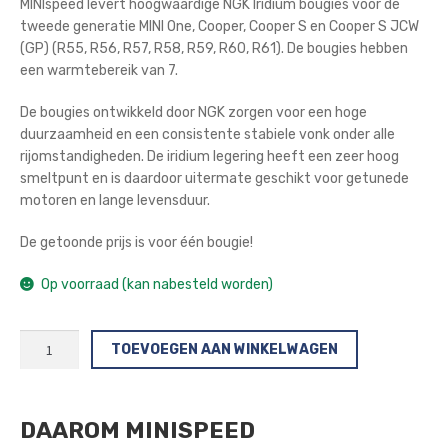
MINIspeed levert hoogwaardige NGK Iridium bougies voor de
was:
is:
tweede generatie MINI One, Cooper, Cooper S en Cooper S JCW
€26,50.
€21,50.
(GP) (R55, R56, R57, R58, R59, R60, R61). De bougies hebben
een warmtebereik van 7.
De bougies ontwikkeld door NGK zorgen voor een hoge
duurzaamheid en een consistente stabiele vonk onder alle
rijomstandigheden. De iridium legering heeft een zeer hoog
smeltpunt en is daardoor uitermate geschikt voor getunede
motoren en lange levensduur.
De getoonde prijs is voor één bougie!
Op voorraad (kan nabesteld worden)
NGK
TOEVOEGEN AAN WINKELWAGEN
High
Performance
Iridium
DAAROM MINISPEED
Bougies