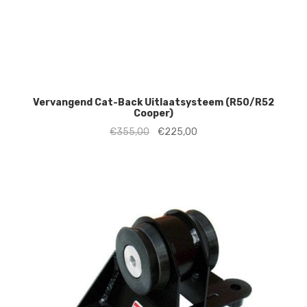
Vervangend Cat-Back Uitlaatsysteem (R50/R52
Cooper)
Oorspronkelijke
Huidige
€
355,00
€
225,00
prijs
prijs
was:
is:
€355,00.
€225,00.