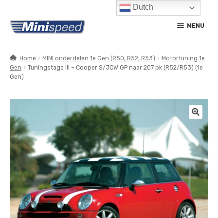
Dutch
Ga
Ga
MENU
door
naar
naar
de
navigatie
inhoud
Home
MINI onderdelen 1e Gen (R50, R52, R53)
Motortuning 1e
Gen
Tuningstage III – Cooper S/JCW GP naar 207 pk (R52/R53) (1e
SUBM
PRODUCTEN
Gen)
UITV
SUBM
SERVICE / ONDERHOUD
UITV
CONTACT
MIJN ACCOUNT