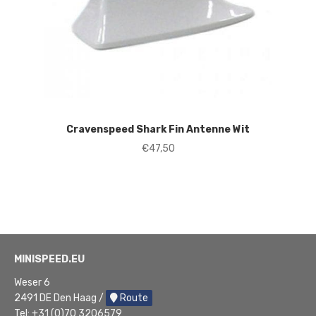
Cravenspeed Shark Fin Antenne Wit
€
47,50
MINISPEED.EU
Weser 6
2491 DE Den Haag /
Route
Tel:
+31 (0)70 3206579