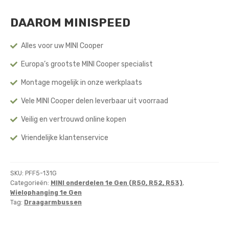
Aanpassing
DAAROM MINISPEED
(1e
Gen)
aantal
Alles voor uw MINI Cooper
Europa’s grootste MINI Cooper specialist
Montage mogelijk in onze werkplaats
Vele MINI Cooper delen leverbaar uit voorraad
Veilig en vertrouwd online kopen
Vriendelijke klantenservice
SKU:
PFF5-131G
Categorieën:
MINI onderdelen 1e Gen (R50, R52, R53)
,
Wielophanging 1e Gen
Tag:
Draagarmbussen