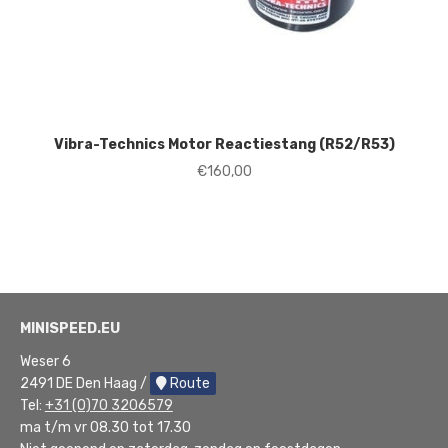
Vibra-Technics Motor Reactiestang (R52/R53)
€
160,00
MINISPEED.EU
Weser 6
2491 DE Den Haag /
Route
Tel:
+31 (0)70 3206579
ma t/m vr 08.30 tot 17.30