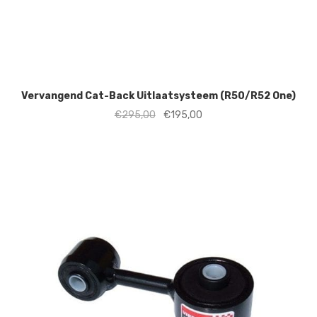
Vervangend Cat-Back Uitlaatsysteem (R50/R52 One)
Oorspronkelijke
Huidige
€
295,00
€
195,00
prijs
prijs
was:
is:
€295,00.
€195,00.