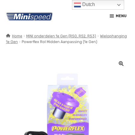
Dutch
Ga
Ga
MENU
door
naar
naar
de
navigatie
inhoud
Home
MINI onderdelen 1e Gen (R50, R52, R53)
Wielophanging
1e Gen
Powerflex Rol Midden Aanpassing (1e Gen)
SUBM
PRODUCTEN
UITV
SUBM
SERVICE / ONDERHOUD
UITV
CONTACT
MIJN ACCOUNT