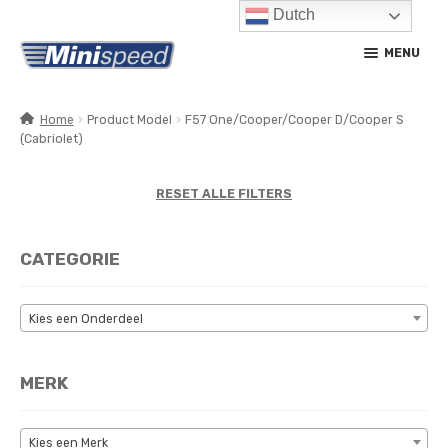
Dutch
Ga
Ga
MENU
door
naar
naar
de
navigatie
inhoud
Home
Product Model
F57 One/Cooper/Cooper D/Cooper S
(Cabriolet)
SUBM
PRODUCTEN
UITV
SUBM
RESET ALLE FILTERS
SERVICE / ONDERHOUD
UITV
CONTACT
CATEGORIE
MIJN ACCOUNT
Kies een Onderdeel
MERK
Kies een Merk