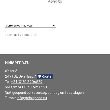
€
289,50
Gesorteerd
Toont alle 2 resultaten
op
nieuwste
MINISPEED.EU
Weser 6
2491 DE Den Haag /
Route
Tel:
+31 (0)70 3206579
ma t/m vr 08.30 tot 17.30
Niet geopend op zaterdag, zondag en feestdagen
E-mail:
info@minispeed.eu