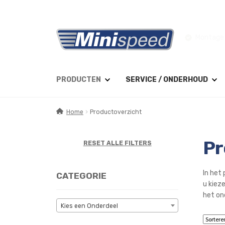
Ga
Ga
Montage 
door
naar
naar
de
navigatie
inhoud
PRODUCTEN
SERVICE / ONDERHOUD
Home
Productoverzicht
Pr
RESET ALLE FILTERS
In het 
CATEGORIE
u kiez
het on
Kies een Onderdeel