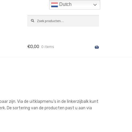
Dutch
Zoeken
ZOEKEN
naar:
€
0,00
0 items
ar zijn. Via de uitklapmenu’s in de linkerzijbalk kunt
erk. De sortering van de producten past u aan via