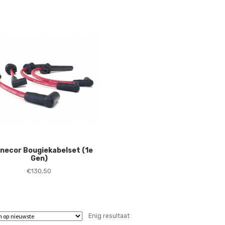
necor Bougiekabelset (1e
Gen)
€
130,50
Enig resultaat