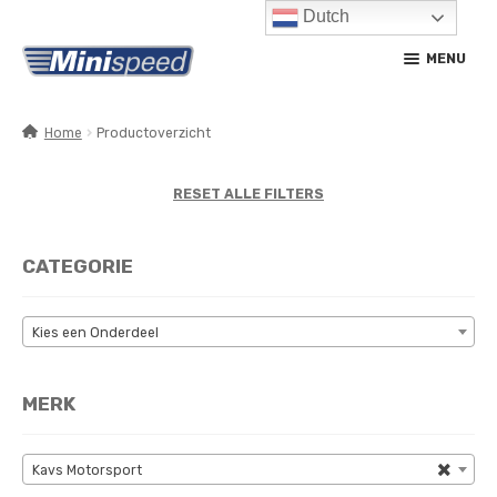
Dutch
Ga
Ga
MENU
door
naar
naar
de
navigatie
inhoud
Home
Productoverzicht
SUBM
PRODUCTEN
UITV
RESET ALLE FILTERS
SUBM
SERVICE / ONDERHOUD
UITV
CATEGORIE
CONTACT
MIJN ACCOUNT
Kies een Onderdeel
MERK
×
Kavs Motorsport