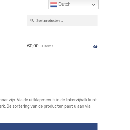
Dutch
Zoeken
ZOEKEN
naar:
€
0,00
0 items
ar zijn. Via de uitklapmenu’s in de linkerzijbalk kunt
erk. De sortering van de producten past u aan via