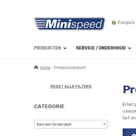
Ga
Ga
Europa’s 
door
naar
naar
de
navigatie
inhoud
PRODUCTEN
SERVICE / ONDERHOUD
Home
Productoverzicht
Pr
RESET ALLE FILTERS
In het 
CATEGORIE
u kiez
het on
Kies een Onderdeel