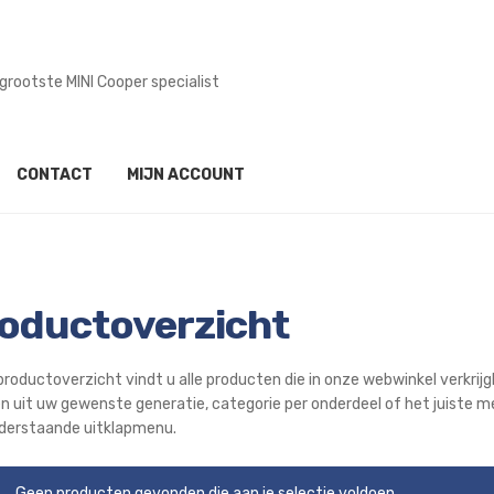
grootste MINI Cooper specialist
CONTACT
MIJN ACCOUNT
oductoverzicht
productoverzicht vindt u alle producten die in onze webwinkel verkrijgba
en uit uw gewenste generatie, categorie per onderdeel of het juiste m
derstaande uitklapmenu.
Geen producten gevonden die aan je selectie voldoen.