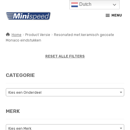
Dutch
Ga
Ga
MENU
door
naar
naar
de
navigatie
inhoud
Home
Product Versie
Resonated met keramisch gecoate
Monaco eindstukken
SUBM
PRODUCTEN
UITV
SUBM
RESET ALLE FILTERS
SERVICE / ONDERHOUD
UITV
CONTACT
CATEGORIE
MIJN ACCOUNT
Kies een Onderdeel
MERK
Kies een Merk