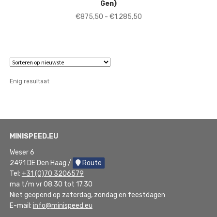
Gen)
Prijsklasse:
€
875,50
-
€
1.285,50
€875,50
tot
€1.285,50
Enig resultaat
MINISPEED.EU
Weser 6
2491 DE Den Haag /
Route
Tel:
+31 (0)70 3206579
ma t/m vr 08.30 tot 17.30
Niet geopend op zaterdag, zondag en feestdagen
E-mail:
info@minispeed.eu