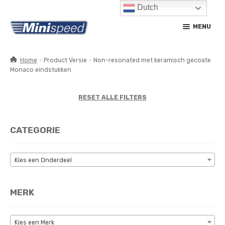
Dutch
Ga
Ga
MENU
door
naar
naar
de
navigatie
inhoud
Home
Product Versie
Non-resonated met keramisch gecoate
Monaco eindstukken
SUBM
PRODUCTEN
UITV
SUBM
RESET ALLE FILTERS
SERVICE / ONDERHOUD
UITV
CONTACT
CATEGORIE
MIJN ACCOUNT
Kies een Onderdeel
MERK
Kies een Merk