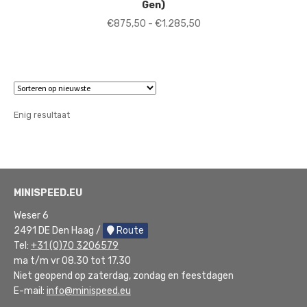
Gen)
Prijsklasse:
€
875,50
-
€
1.285,50
€875,50
tot
€1.285,50
Enig resultaat
MINISPEED.EU
Weser 6
2491 DE Den Haag /
Route
Tel:
+31 (0)70 3206579
ma t/m vr 08.30 tot 17.30
Niet geopend op zaterdag, zondag en feestdagen
E-mail:
info@minispeed.eu