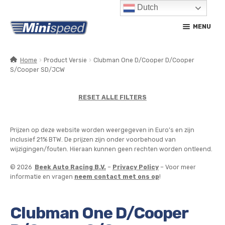
Dutch
Ga
Ga
MENU
door
naar
naar
de
navigatie
inhoud
Home
Product Versie
Clubman One D/Cooper D/Cooper
S/Cooper SD/JCW
SUBM
PRODUCTEN
UITV
SUBM
RESET ALLE FILTERS
SERVICE / ONDERHOUD
UITV
CONTACT
Prijzen op deze website worden weergegeven in Euro’s en zijn
inclusief 21% BTW. De prijzen zijn onder voorbehoud van
MIJN ACCOUNT
wijzigingen/fouten. Hieraan kunnen geen rechten worden ontleend.
© 2026
Beek Auto Racing B.V.
–
Privacy Policy
– Voor meer
informatie en vragen
neem contact met ons op
!
Clubman One D/Cooper