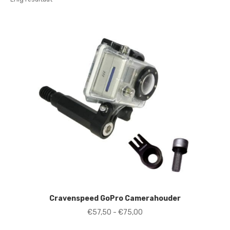
Cravenspeed GoPro Camerahouder
Prijsklasse:
€
57,50
-
€
75,00
€57,50