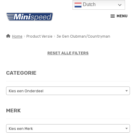
Dutch
Ga
Ga
MENU
door
naar
naar
de
navigatie
inhoud
Home
Product Versie
3e Gen Clubman/Countryman
SUBM
PRODUCTEN
UITV
RESET ALLE FILTERS
SUBM
SERVICE / ONDERHOUD
UITV
CATEGORIE
CONTACT
MIJN ACCOUNT
Kies een Onderdeel
MERK
Kies een Merk