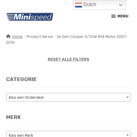
Dutch
Ga
Ga
MENU
door
naar
naar
de
navigatie
inhoud
Home
Product Versie
2e Gen Cooper S/JCW N14 Motor 2007-
2010
SUBM
PRODUCTEN
UITV
SUBM
RESET ALLE FILTERS
SERVICE / ONDERHOUD
UITV
CONTACT
CATEGORIE
MIJN ACCOUNT
Kies een Onderdeel
MERK
Kies een Merk