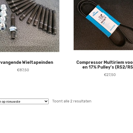
rvangende Wieltapeinden
Compressor Multiriem voo
en 17% Pulley’s (R52/R
€
87,50
€
27,50
Gesorteerd
Toont alle 2 resultaten
op
nieuwste