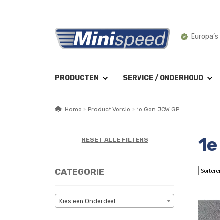
Ga
Ga
Europa’s 
door
naar
naar
de
navigatie
inhoud
PRODUCTEN
SERVICE / ONDERHOUD
Home
Product Versie
1e Gen JCW GP
1e
RESET ALLE FILTERS
CATEGORIE
Kies een Onderdeel