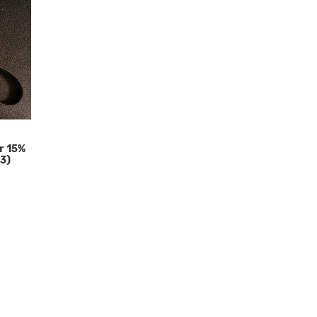
r 15%
53)