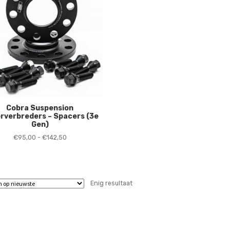
Cobra Suspension
rverbreders – Spacers (3e
Gen)
Prijsklasse:
€
95,00
-
€
142,50
€95,00
tot
€142,50
Enig resultaat