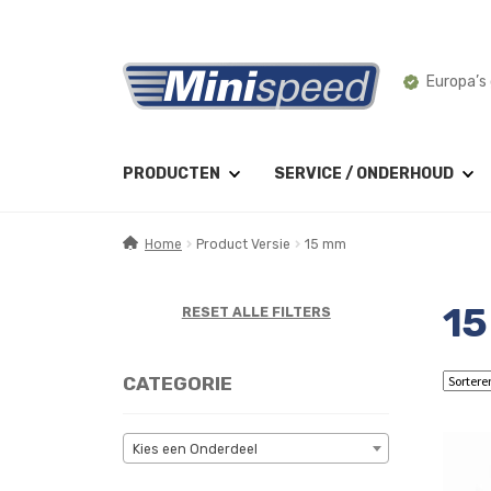
Ga
Ga
Europa’s 
door
naar
naar
de
navigatie
inhoud
PRODUCTEN
SERVICE / ONDERHOUD
Home
Product Versie
15 mm
1
RESET ALLE FILTERS
CATEGORIE
Kies een Onderdeel