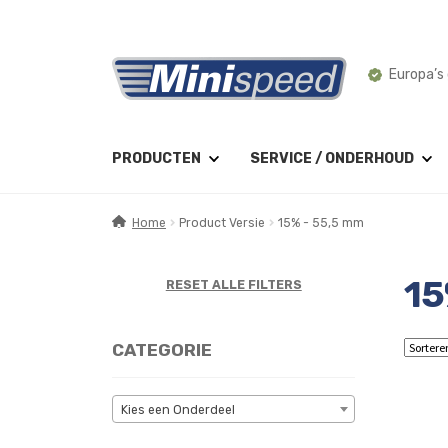
Ga
Ga
Europa’s 
door
naar
naar
de
navigatie
inhoud
PRODUCTEN
SERVICE / ONDERHOUD
Home
Product Versie
15% - 55,5 mm
15
RESET ALLE FILTERS
CATEGORIE
Kies een Onderdeel