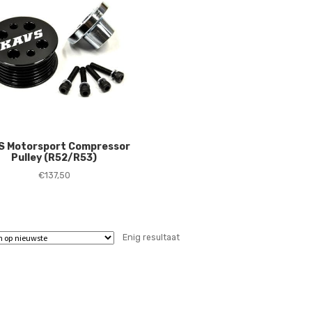
S Motorsport Compressor
Pulley (R52/R53)
€
137,50
Enig resultaat