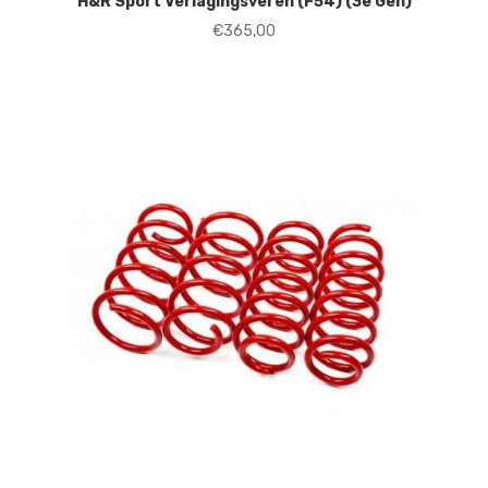
H&R Sport Verlagingsveren (F54) (3e Gen)
€
365,00