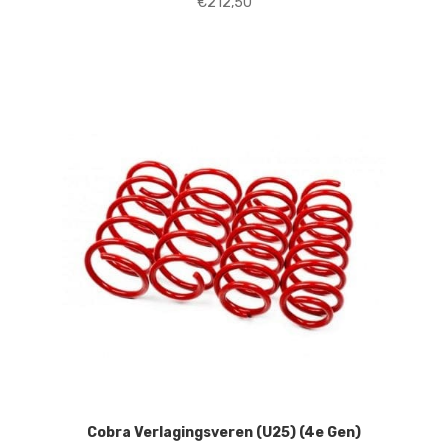
€
212,50
Cobra Verlagingsveren (U25) (4e Gen)