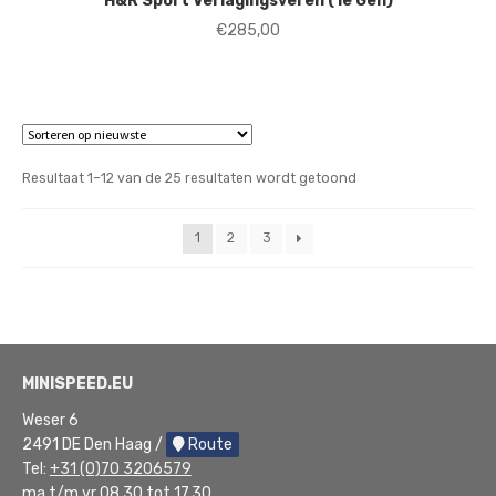
H&R Sport Verlagingsveren (1e Gen)
€
285,00
Gesorteerd
Resultaat 1–12 van de 25 resultaten wordt getoond
op
nieuwste
1
2
3
MINISPEED.EU
Weser 6
2491 DE Den Haag /
Route
Tel:
+31 (0)70 3206579
ma t/m vr 08.30 tot 17.30