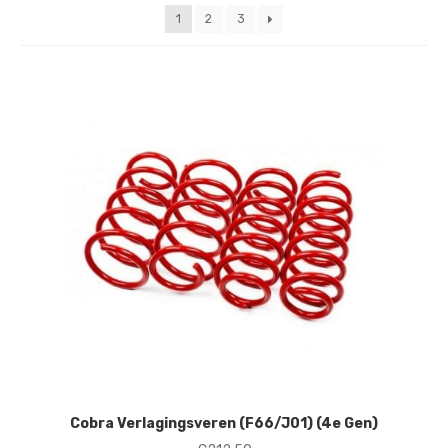
nieuwste
1
2
3
Cobra Verlagingsveren (F66/J01) (4e Gen)