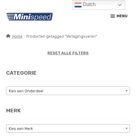
Dutch
Ga
Ga
MENU
door
naar
naar
de
navigatie
inhoud
Home
Producten getagged “Verlagingsveren”
SUBM
PRODUCTEN
UITV
RESET ALLE FILTERS
SUBM
SERVICE / ONDERHOUD
UITV
CATEGORIE
CONTACT
MIJN ACCOUNT
Kies een Onderdeel
MERK
Kies een Merk